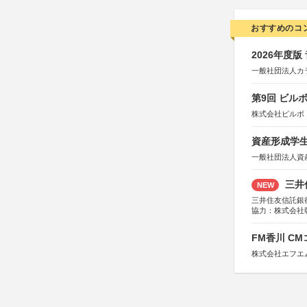
おすすめのコ
2026年度
一般社団法人カ
第9回 ビル
株式会社ビルボ
資産形成学生
一般社団法人資
三井
NEW
三井住友信託銀
協力：株式会社
後援：日本郵便
FM香川 C
株式会社エフエ