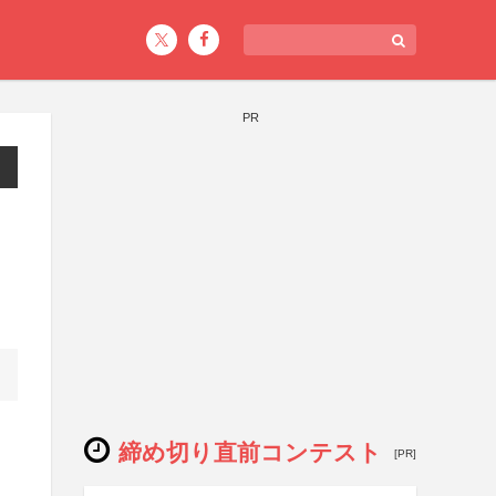
PR
締め切り直前コンテスト
[PR]