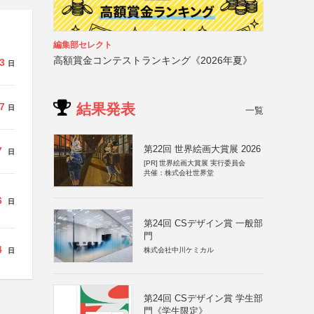
編集部セレクト
高額賞金コンテストランキング《2026年夏》
3
日
結果発表
7
日
一覧
第22回 世界絵画大賞展 2026
7
日
[PR]
世界絵画大賞展 実行委員会
共催：株式会社世界堂
6
日
第24回 CSデザイン賞 一般部
門
4
株式会社中川ケミカル
日
第24回 CSデザイン賞 学生部
門《学生限定》