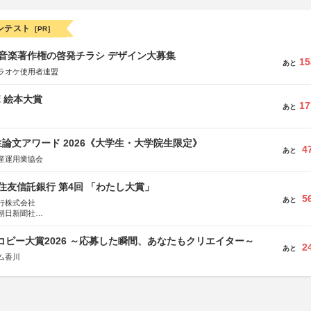
ンテスト
[PR]
版 音楽著作権の啓発チラシ デザイン大募集
15
あと
ラオケ使用者連盟
ボ 絵本大賞
17
あと
論文アワード 2026《大学生・大学院生限定》
4
あと
産運用業協会
住友信託銀行 第4回 「わたし大賞」
5
あと
行株式会社
朝日新聞社
株式会社
Mコピー大賞2026 ～応募した瞬間、あなたもクリエイター～
2
あと
ム香川