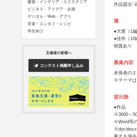
建築・インテリア・エクステリア
作品提出･
ビジネス・アイデア・企画
デジタル・Web・アプリ
賞
音楽・エンタメ・レシピ
●大賞（1
学生向け
●佳作（1
他賞あり
主催者の皆様へ
募集内容
コンテスト掲載申し込み
未発表のエ
※テーマは
提出物
●作品
※3000～
※Word
※doc/
募する場合