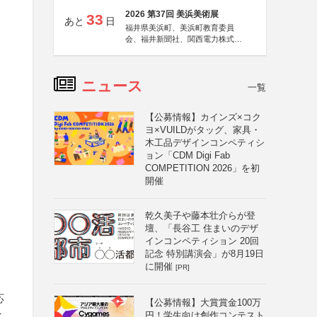
2026 第37回 美浜美術展
33
あと
日
福井県美浜町、美浜町教育委員
会、福井新聞社、関西電力株式会
社
ニュース
一覧
【公募情報】カインズ×コク
ヨ×VUILDがタッグ、家具・
木工品デザインコンペティシ
ョン「CDM Digi Fab
COMPETITION 2026」を初
開催
乾久美子や藤本壮介らが登
壇、「長谷工 住まいのデザ
インコンペティション 20回
記念 特別講演会」が8月19日
に開催
[PR]
応
【公募情報】大賞賞金100万
と
円！学生向け創作コンテスト