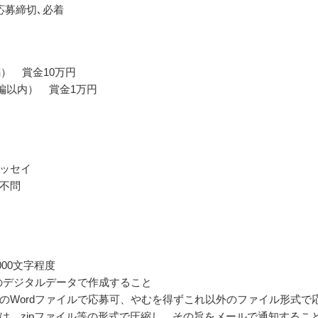
応募締切､必着
編） 賞金10万円
0編以内） 賞金1万円
ッセイ
不問
5000文字程度
等のデジタルデータで作成すること
docxのWordファイルで応募可、やむを得ずこれ以外のファイル形式で
は、zipファイル等の形式で圧縮し、その旨をメールで通知するこ