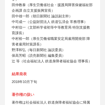
田仲教泰（厚生労働省社会・援護局障害保健福祉部
企画課 自立支援振興室長）
田中雄一郎（朝日新聞社 論説副主幹）
中司成一（公益財団法人 鉄道弘済会 常務理事）
中村信一（文部科学省初等中等教育局 特別支援教
育課長）
中村裕一郎（厚生労働省職業安定局雇用開発部 障
害者雇用対策課長）
野澤和弘（毎日新聞社 論説委員）
保高芳昭（読売新聞社 編集委員）
辻 等（社会福祉法人 鉄道身障者福祉協会 理事長）
結果発表
2018年10月下旬
著作権の扱い
著作権は社会福祉法人 鉄道身障者福祉協会に帰属