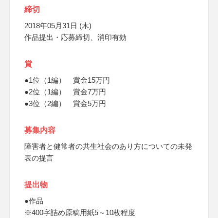
締切
2018年05月31日 (木)
作品提出・応募締切、消印有効
賞
●1位（1編） 賞金15万円
●2位（1編） 賞金7万円
●3位（2編） 賞金5万円
募集内容
障害者と健常者の共生社会のあり方についての未発
表の提言
提出物
●作品
※400字詰め原稿用紙5～10枚程度