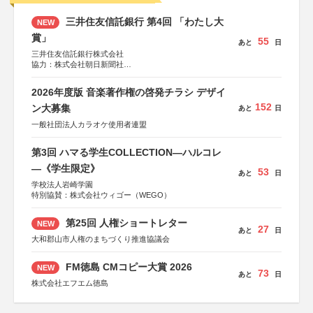
三井住友信託銀行 第4回 「わたし大
NEW
賞」
55
あと
日
三井住友信託銀行株式会社
協力：株式会社朝日新聞社
後援：日本郵便株式会社
2026年度版 音楽著作権の啓発チラシ デザイ
152
ン大募集
あと
日
一般社団法人カラオケ使用者連盟
第3回 ハマる学生COLLECTION―ハルコレ
―《学生限定》
53
あと
日
学校法人岩崎学園
特別協賛：株式会社ウィゴー（WEGO）
第25回 人権ショートレター
NEW
27
あと
日
大和郡山市人権のまちづくり推進協議会
FM徳島 CMコピー大賞 2026
NEW
73
あと
日
株式会社エフエム徳島