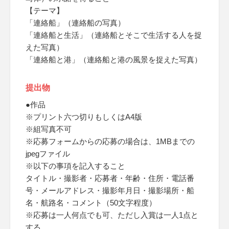
【テーマ】
「連絡船」（連絡船の写真）
「連絡船と生活」（連絡船とそこで生活する人を捉
えた写真）
「連絡船と港」（連絡船と港の風景を捉えた写真）
提出物
●作品
※プリント六つ切りもしくはA4版
※組写真不可
※応募フォームからの応募の場合は、1MBまでの
jpegファイル
※以下の事項を記入すること
タイトル・撮影者・応募者・年齢・住所・電話番
号・メールアドレス・撮影年月日・撮影場所・船
名・航路名・コメント（50文字程度）
※応募は一人何点でも可、ただし入賞は一人1点と
する