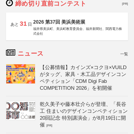
締め切り直前コンテスト
[PR]
2026 第37回 美浜美術展
31
あと
日
福井県美浜町、美浜町教育委員会、福井新聞社、関西電力株
式会社
ニュース
一覧
【公募情報】カインズ×コクヨ×VUILD
がタッグ、家具・木工品デザインコン
ペティション「CDM Digi Fab
COMPETITION 2026」を初開催
乾久美子や藤本壮介らが登壇、「長谷
工 住まいのデザインコンペティション
20回記念 特別講演会」が8月19日に開
催
[PR]