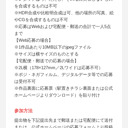
を合成するものは不可
※HDR合成や比較明合成は可、他の場所の写真、絵
やCGを合成するものは不可
※応募はWebおよび宅配便・郵送の合計で一人5点
まで
【Web応募の場合】
※1作品あたり10MB以下のjpegファイル
※サイズは横サイズのものとする
【宅配便・郵送での応募の場合】
※2L横（178×127mm／2Lワイドは応募不可）
※ポジ・ネガフィルム、デジタルデータ等での応募
は受付不可
※作品裏面に応募票（駅置きチラシ裏面または公式
ホームページよりダウンロード）を貼り付け
参加方法
提出物を下記提出先まで郵送または宅配便にて送付
または、公式ホームページの応募フォームより投稿