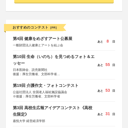
おすすめのコンテスト
[PR]
第4回 健康をめざすアート公募展
8
あと
日
一般財団法人健康とアートを結ぶ会
第10回 生命（いのち）を見つめるフォト＆エ
ッセー
55
あと
日
日本医師会、読売新聞社
後援：厚生労働省、文部科学省
協賛：東京海上日動火災保険株式会社、東京海上日動あん
しん生命保険株式会社
第19回 介護作文・フォトコンテスト
53
あと
日
公益社団法人 全国老人福祉施設協議会
※後援：厚生労働省、文部科学省
第3回 高校生広報アイデアコンテスト《高校
31
生限定》
あと
日
嘉悦大学 経営経済学部