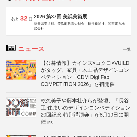
2026 第37回 美浜美術展
32
あと
日
福井県美浜町、美浜町教育委員会、福井新聞社、関西電力株
式会社
ニュース
一覧
【公募情報】カインズ×コクヨ×VUILD
がタッグ、家具・木工品デザインコン
ペティション「CDM Digi Fab
COMPETITION 2026」を初開催
乾久美子や藤本壮介らが登壇、「長谷
工 住まいのデザインコンペティション
20回記念 特別講演会」が8月19日に開
催
[PR]