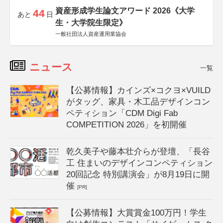
資産形成学生論文アワード 2026《大学
44
あと
日
生・大学院生限定》
一般社団法人資産運用業協会
ニュース
一覧
【公募情報】カインズ×コクヨ×VUILD
がタッグ、家具・木工品デザインコン
ペティション「CDM Digi Fab
COMPETITION 2026」を初開催
乾久美子や藤本壮介らが登壇、「長谷
工 住まいのデザインコンペティション
20回記念 特別講演会」が8月19日に開
催
[PR]
【公募情報】大賞賞金100万円！学生