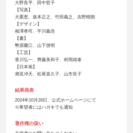
大野良平、田中哲子
【写真】
大栗恵、坂本正之、竹田義之、吉野晴朗
【デザイン】
相澤孝司、平川義浩
【書】
幣原蘭江、山下啓明
【工芸】
香川弘一、齊藤美和子、村岡靖泰
【日本画】
潮見冲天、松尾喜久子、山市良子
結果発表
2024年10月28日、公式ホームページにて
※希望者にはハガキでも通知
著作権の扱い