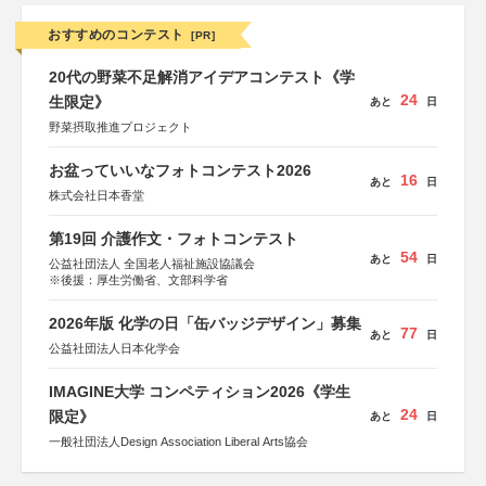
おすすめのコンテスト
[PR]
20代の野菜不足解消アイデアコンテスト《学
24
生限定》
あと
日
野菜摂取推進プロジェクト
お盆っていいなフォトコンテスト2026
16
あと
日
株式会社日本香堂
第19回 介護作文・フォトコンテスト
54
あと
日
公益社団法人 全国老人福祉施設協議会
※後援：厚生労働省、文部科学省
2026年版 化学の日「缶バッジデザイン」募集
77
あと
日
公益社団法人日本化学会
IMAGINE大学 コンペティション2026《学生
24
限定》
あと
日
一般社団法人Design Association Liberal Arts協会