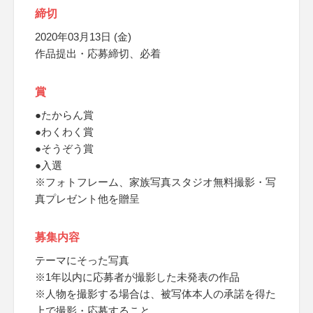
締切
2020年03月13日 (金)
作品提出・応募締切、必着
賞
●たからん賞
●わくわく賞
●そうぞう賞
●入選
※フォトフレーム、家族写真スタジオ無料撮影・写
真プレゼント他を贈呈
募集内容
テーマにそった写真
※1年以内に応募者が撮影した未発表の作品
※人物を撮影する場合は、被写体本人の承諾を得た
上で撮影・応募すること