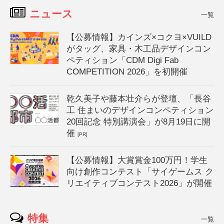
ニュース
一覧
【公募情報】カインズ×コクヨ×VUILD
がタッグ、家具・木工品デザインコン
ペティション「CDM Digi Fab
COMPETITION 2026」を初開催
乾久美子や藤本壮介らが登壇、「長谷
工 住まいのデザインコンペティション
20回記念 特別講演会」が8月19日に開
催
[PR]
【公募情報】大賞賞金100万円！学生
向け創作コンテスト「サイゲームス ク
リエイティブコンテスト2026」が開催
特集
一覧