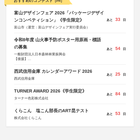
おすすめのコンテスト
[PR]
富山デザインフェア 2026「パッケージデザイ
33
ンコンペティション」《学生限定》
あと
日
富山市（運営：富山デザインフェア実行委員会）
令和8年度 山火事予防ポスター用原画・標語
の募集
54
あと
日
一般財団法人日本森林林業振興会
【後援】
総務省消防庁、文部科学省、林野庁、全国森林組合連合
会、森林火災対策協会
西武信用金庫 カレンダーアワード 2026
25
あと
日
西武信用金庫
TURNER AWARD 2026《学生限定》
84
あと
日
ターナー色彩株式会社
くらこん 塩こん部長のART昆テスト
53
あと
日
株式会社くらこん