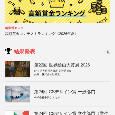
編集部セレクト
高額賞金コンテストランキング《2026年夏》
結果発表
一覧
第22回 世界絵画大賞展 2026
[PR]
世界絵画大賞展 実行委員会
共催：株式会社世界堂
第24回 CSデザイン賞 一般部門
株式会社中川ケミカル
第24回 CSデザイン賞 学生部門《学生