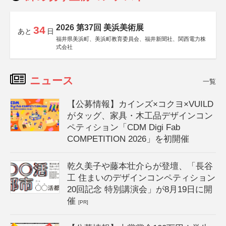
2026 第37回 美浜美術展
34
あと
日
福井県美浜町、美浜町教育委員会、福井新聞社、関西電力株
式会社
ニュース
一覧
【公募情報】カインズ×コクヨ×VUILD
がタッグ、家具・木工品デザインコン
ペティション「CDM Digi Fab
COMPETITION 2026」を初開催
乾久美子や藤本壮介らが登壇、「長谷
工 住まいのデザインコンペティション
20回記念 特別講演会」が8月19日に開
催
[PR]