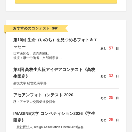
おすすめのコンテスト
[PR]
第10回 生命（いのち）を見つめるフォト＆エ
ッセー
57
あと
日
日本医師会、読売新聞社
後援：厚生労働省、文部科学省
協賛：東京海上日動火災保険株式会社、東京海上日動あん
しん生命保険株式会社
第3回 高校生広報アイデアコンテスト《高校
33
生限定》
あと
日
嘉悦大学 経営経済学部
アセアンフォトコンテスト 2026
25
あと
日
堺・アセアン交流促進委員会
IMAGINE大学 コンペティション2026《学生
25
限定》
あと
日
一般社団法人Design Association Liberal Arts協会