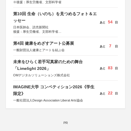
※後援：厚生労働省、文部科学省
第10回 生命（いのち）を見つめるフォト＆エ
ッセー
54
あと
日
日本医師会、読売新聞社
後援：厚生労働省、文部科学省
協賛：東京海上日動火災保険株式会社、東京海上日動あん
しん生命保険株式会社
第4回 健康をめざすアート公募展
7
あと
日
一般財団法人健康とアートを結ぶ会
未来をひらく若手写真家のための舞台
83
「Limelight 2026」
あと
日
OMデジタルソリューションズ株式会社
IMAGINE大学 コンペティション2026《学生
22
限定》
あと
日
一般社団法人Design Association Liberal Arts協会
PR