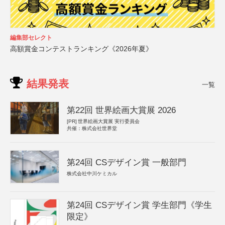
編集部セレクト
高額賞金コンテストランキング《2026年夏》
結果発表
一覧
第22回 世界絵画大賞展 2026
[PR]
世界絵画大賞展 実行委員会
共催：株式会社世界堂
第24回 CSデザイン賞 一般部門
株式会社中川ケミカル
第24回 CSデザイン賞 学生部門《学生
限定》