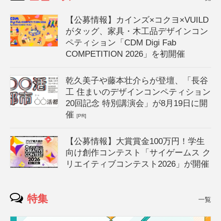
【公募情報】カインズ×コクヨ×VUILD
がタッグ、家具・木工品デザインコン
ペティション「CDM Digi Fab
COMPETITION 2026」を初開催
乾久美子や藤本壮介らが登壇、「長谷
工 住まいのデザインコンペティション
20回記念 特別講演会」が8月19日に開
催
[PR]
【公募情報】大賞賞金100万円！学生
向け創作コンテスト「サイゲームス ク
リエイティブコンテスト2026」が開催
特集
一覧