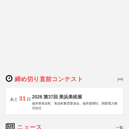
締め切り直前コンテスト
[PR]
2026 第37回 美浜美術展
31
あと
日
福井県美浜町、美浜町教育委員会、福井新聞社、関西電力株
式会社
ニュース
一覧