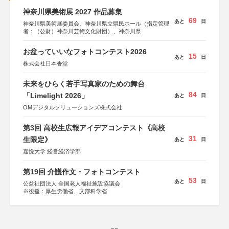
神奈川県美術展 2027 作品募集
69
あと
日
神奈川県美術展委員会、神奈川県立県民ホール（指定管理
者：（公財）神奈川芸術文化財団）、神奈川県
お盆っていいなフォトコンテスト2026
15
あと
日
株式会社日本香堂
未来をひらく若手写真家のための舞台
84
「Limelight 2026」
あと
日
OMデジタルソリューションズ株式会社
第3回 高校生広報アイデアコンテスト《高校
31
生限定》
あと
日
嘉悦大学 経営経済学部
第19回 介護作文・フォトコンテスト
53
あと
日
公益社団法人 全国老人福祉施設協議会
※後援：厚生労働省、文部科学省