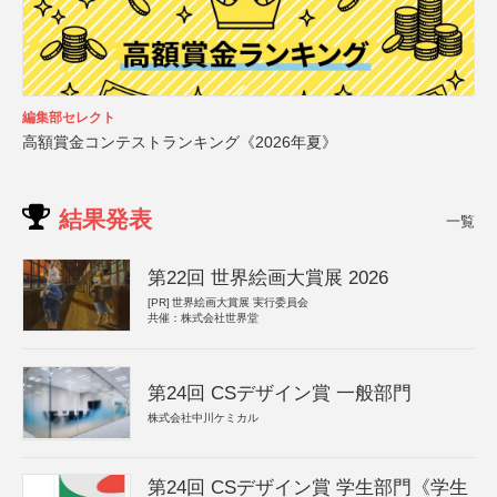
編集部セレクト
高額賞金コンテストランキング《2026年夏》
結果発表
一覧
第22回 世界絵画大賞展 2026
[PR]
世界絵画大賞展 実行委員会
共催：株式会社世界堂
第24回 CSデザイン賞 一般部門
株式会社中川ケミカル
第24回 CSデザイン賞 学生部門《学生