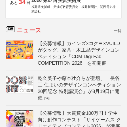
2026 第37回 美浜美術展
34
あと
日
福井県美浜町、美浜町教育委員会、福井新聞社、関西電力株
式会社
ニュース
一覧
【公募情報】カインズ×コクヨ×VUILD
がタッグ、家具・木工品デザインコン
ペティション「CDM Digi Fab
COMPETITION 2026」を初開催
乾久美子や藤本壮介らが登壇、「長谷
工 住まいのデザインコンペティション
20回記念 特別講演会」が8月19日に開
催
[PR]
【公募情報】大賞賞金100万円！学生
向け創作コンテスト「サイゲームス ク
リエイティブコンテスト2026」が開催