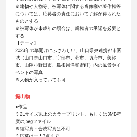
※建物や人物等、被写体に関する肖像権や著作権等
については、応募者の責任において了解が得られた
ものとする
※被写体が未成年の場合は、親権者の承諾を必要と
する
【テーマ】
2023年の幕開けにふさわしい、山口県央連携都市圏
域（山口県山口市、宇部市、萩市、防府市、美祢
市、山陽小野田市、島根県津和野町）内の風景やイ
ベントの写真
※人物が入っていても可
提出物
●作品
※2Lサイズ以上のカラープリント、もしくは3MB程
度のjpegファイル
※組写真・合成写真は不可
※応募は一人3点まで