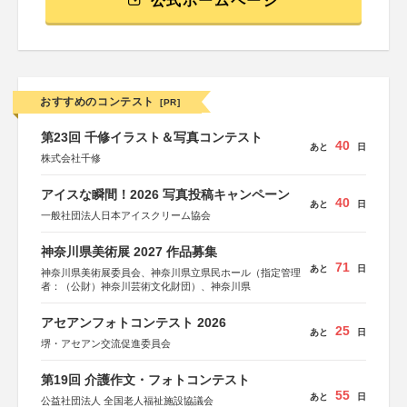
公式ホームページ
おすすめのコンテスト
[PR]
第23回 千修イラスト＆写真コンテスト
40
あと
日
株式会社千修
アイスな瞬間！2026 写真投稿キャンペーン
40
あと
日
一般社団法人日本アイスクリーム協会
神奈川県美術展 2027 作品募集
71
あと
日
神奈川県美術展委員会、神奈川県立県民ホール（指定管理
者：（公財）神奈川芸術文化財団）、神奈川県
アセアンフォトコンテスト 2026
25
あと
日
堺・アセアン交流促進委員会
第19回 介護作文・フォトコンテスト
55
あと
日
公益社団法人 全国老人福祉施設協議会