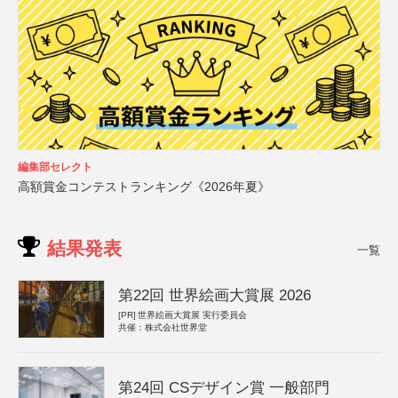
編集部セレクト
高額賞金コンテストランキング《2026年夏》
結果発表
一覧
第22回 世界絵画大賞展 2026
[PR]
世界絵画大賞展 実行委員会
共催：株式会社世界堂
第24回 CSデザイン賞 一般部門