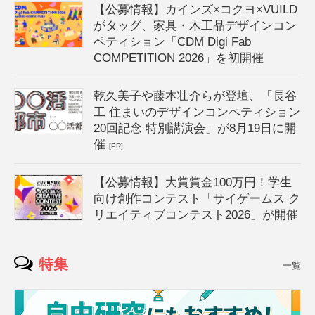
【公募情報】カインズ×コクヨ×VUILD
がタッグ、家具・木工品デザインコン
ペティション「CDM Digi Fab
COMPETITION 2026」を初開催
乾久美子や藤本壮介らが登壇、「長谷
工 住まいのデザインコンペティション
20回記念 特別講演会」が8月19日に開
催
[PR]
【公募情報】大賞賞金100万円！学生
向け創作コンテスト「サイゲームス ク
リエイティブコンテスト2026」が開催
特集
一覧