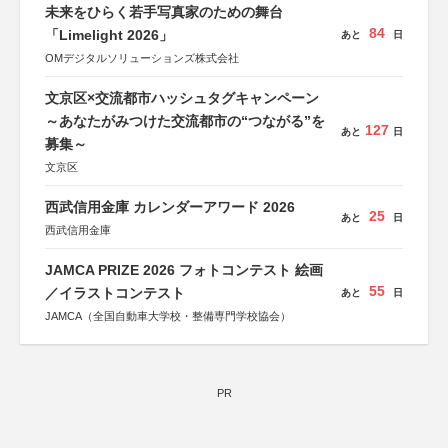
しん生命保険株式会社
未来をひらく若手写真家のための舞台
84
「Limelight 2026」
あと
日
OMデジタルソリューションズ株式会社
文京区×交流都市ハッシュタグキャンペーン
～あなたがみつけた交流都市の“つながる”を
127
あと
日
募集～
文京区
西武信用金庫 カレンダーアワード 2026
25
あと
日
西武信用金庫
JAMCA PRIZE 2026 フォトコンテスト 絵画
55
／イラストコンテスト
あと
日
JAMCA（全国自動車大学校・整備専門学校協会）
PR