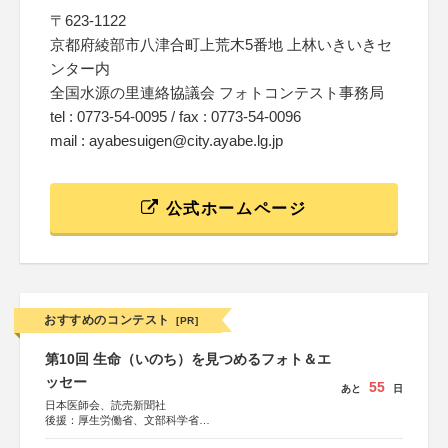
〒623-1122
京都府綾部市八津合町上荒木5番地 上林いきいきセ
ンター内
全国水源の里連絡協議会 フォトコンテスト事務局
tel : 0773-54-0095 / fax : 0773-54-0096
mail : ayabesuigen@city.ayabe.lg.jp
公式ホームページ
おすすめのコンテスト
[PR]
第10回 生命（いのち）を見つめるフォト＆エ
ッセー
55
あと
日
日本医師会、読売新聞社
後援：厚生労働省、文部科学省
協賛：東京海上日動火災保険株式会社、東京海上日動あん