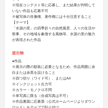
※現在コンテスト等に応募し、まだ結果が判明して
いない作品も応募不可
※被写体の肖像権、著作権には十分注意すること
【テーマ】
「水源の里」の四季折々の自然風景、人々の生活や
祭事、その地域を象徴する風物等、水源の里の魅力
が表現された作品
提出物
●作品
※展示の際の額装に必要となるため、作品周囲に余
白または余黒を設けること
※四つ切り（ワイド可）、またはA4
※インクジェット出力可
※カラー・モノクロ不問
※単写真に限る（合成写真は不可）
※作品裏面に応募票（公式ホームページよりダウン
ロード）をテープで貼り付け