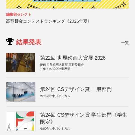
編集部セレクト
高額賞金コンテストランキング《2026年夏》
結果発表
一覧
第22回 世界絵画大賞展 2026
[PR]
世界絵画大賞展 実行委員会
共催：株式会社世界堂
第24回 CSデザイン賞 一般部門
株式会社中川ケミカル
第24回 CSデザイン賞 学生部門《学生
限定》
株式会社中川ケミカル