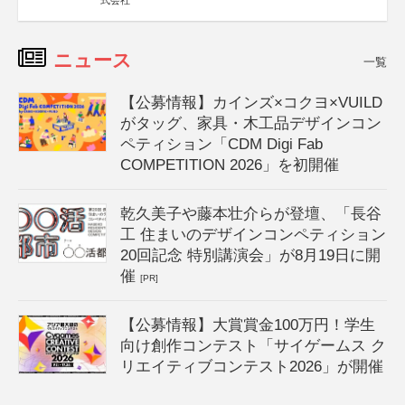
式会社
ニュース
一覧
【公募情報】カインズ×コクヨ×VUILD
がタッグ、家具・木工品デザインコン
ペティション「CDM Digi Fab
COMPETITION 2026」を初開催
乾久美子や藤本壮介らが登壇、「長谷
工 住まいのデザインコンペティション
20回記念 特別講演会」が8月19日に開
催
[PR]
【公募情報】大賞賞金100万円！学生
向け創作コンテスト「サイゲームス ク
リエイティブコンテスト2026」が開催