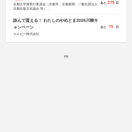
275
あと
日
京都文学賞実行委員会（京都市、京都新聞、一般社団法人
京都出版文化協会 等）
協力：京都府書店商業組合、朝日新聞出版、
KADOKAWA、河出書房新社、幻冬舎、講談社、光文社、
詠んで貰える！ わたしのやめとま2026川柳キ
集英社、小学館、祥伝社、新潮社、淡交社、ちいさいミシ
75
マ社、徳間書店、早川書房、PHP研究所、双葉社、文藝春
ャンペーン
あと
日
秋、ポプラ社、毎日新聞出版
カルビー株式会社
PR