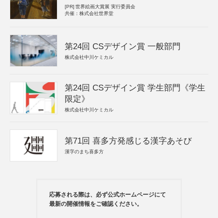
[PR]
世界絵画大賞展 実行委員会
共催：株式会社世界堂
第24回 CSデザイン賞 一般部門
株式会社中川ケミカル
第24回 CSデザイン賞 学生部門《学生
限定》
株式会社中川ケミカル
第71回 喜多方発感じる漢字あそび
漢字のまち喜多方
応募される際は、必ず公式ホームページにて
最新の開催情報をご確認ください。