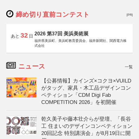
締め切り直前コンテスト
[PR]
2026 第37回 美浜美術展
32
あと
日
福井県美浜町、美浜町教育委員会、福井新聞社、関西電力株
式会社
ニュース
一覧
【公募情報】カインズ×コクヨ×VUILD
がタッグ、家具・木工品デザインコン
ペティション「CDM Digi Fab
COMPETITION 2026」を初開催
乾久美子や藤本壮介らが登壇、「長谷
工 住まいのデザインコンペティション
20回記念 特別講演会」が8月19日に開