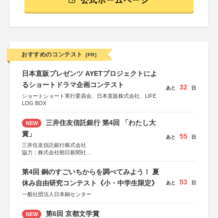
公式ホームページ
おすすめのコンテスト
[PR]
日本直販プレゼンツ AYETプロジェクトによ
るショートドラマ企画コンテスト
32
あと
日
ショートショート実行委員会、日本直販株式会社、LIFE
LOG BOX
三井住友信託銀行 第4回 「わたし大
NEW
賞」
55
あと
日
三井住友信託銀行株式会社
協力：株式会社朝日新聞社
後援：日本郵便株式会社
第4回 銅のすごいちからを調べてみよう！ 夏
53
休み自由研究コンテスト《小・中学生限定》
あと
日
一般社団法人日本銅センター
第6回 京都文学賞
NEW