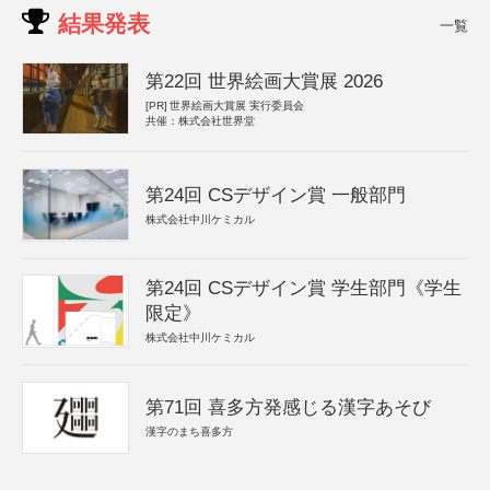
結果発表
一覧
第22回 世界絵画大賞展 2026
[PR]
世界絵画大賞展 実行委員会
共催：株式会社世界堂
第24回 CSデザイン賞 一般部門
株式会社中川ケミカル
第24回 CSデザイン賞 学生部門《学生
限定》
株式会社中川ケミカル
第71回 喜多方発感じる漢字あそび
漢字のまち喜多方