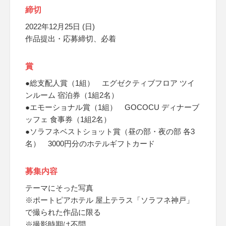
締切
2022年12月25日 (日)
作品提出・応募締切、必着
賞
●総支配人賞（1組） エグゼクティブフロア ツイ
ンルーム 宿泊券（1組2名）
●エモーショナル賞（1組） GOCOCU ディナーブ
ッフェ 食事券（1組2名）
●ソラフネベストショット賞（昼の部・夜の部 各3
名） 3000円分のホテルギフトカード
募集内容
テーマにそった写真
※ポートピアホテル 屋上テラス「ソラフネ神戸」
で撮られた作品に限る
※撮影時期は不問