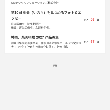
OMデジタルソリューションズ株式会社
第10回 生命（いのち）を見つめるフォト＆エ
ッセー
53
あと
日
日本医師会、読売新聞社
後援：厚生労働省、文部科学省
協賛：東京海上日動火災保険株式会社、東京海上日動あん
しん生命保険株式会社
神奈川県美術展 2027 作品募集
67
あと
日
神奈川県美術展委員会、神奈川県立県民ホール（指定管理
者：（公財）神奈川芸術文化財団）、神奈川県
PR