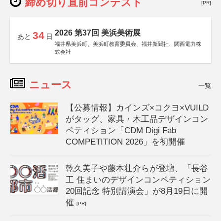
締め切り直前コンテスト
[PR]
2026 第37回 美浜美術展
34
あと
日
福井県美浜町、美浜町教育委員会、福井新聞社、関西電力株
式会社
ニュース
一覧
【公募情報】カインズ×コクヨ×VUILD
がタッグ、家具・木工品デザインコン
ペティション「CDM Digi Fab
COMPETITION 2026」を初開催
乾久美子や藤本壮介らが登壇、「長谷
工 住まいのデザインコンペティション
20回記念 特別講演会」が8月19日に開
催
[PR]