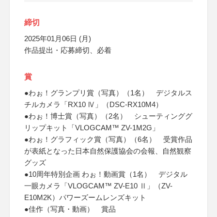
締切
2025年01月06日 (月)
作品提出・応募締切、必着
賞
●わぉ！グランプリ賞（写真）（1名） デジタルス
チルカメラ「RX10 Ⅳ」（DSC-RX10M4）
●わぉ！博士賞（写真）（2名） シューティンググ
リップキット「VLOGCAM™ ZV-1M2G」
●わぉ！グラフィック賞（写真）（6名） 受賞作品
が表紙となった日本自然保護協会の会報、自然観察
グッズ
●10周年特別企画 わぉ！動画賞（1名） デジタル
一眼カメラ「VLOGCAM™ ZV-E10 Ⅱ」（ZV-
E10M2K）パワーズームレンズキット
●佳作（写真・動画） 賞品