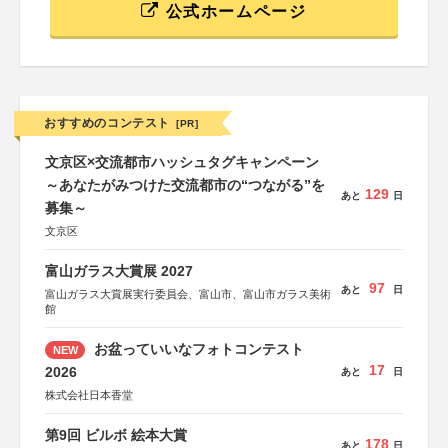
公式ホームページ
おすすめのコンテスト
[PR]
文京区×交流都市ハッシュタグキャンペーン
～あなたがみつけた交流都市の“つながる”を
129
あと
日
募集～
文京区
富山ガラス大賞展 2027
97
あと
日
富山ガラス大賞展実行委員会、富山市、富山市ガラス美術
館
お盆っていいなフォトコンテスト
NEW
17
2026
あと
日
株式会社日本香堂
第9回 ビルボ 絵本大賞
178
あと
日