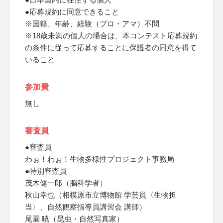
●応募規約に同意できること
※国籍、年齢、経験（プロ・アマ）不問
※18歳未満の個人の場合は、本コンテスト応募規約
の条件に従って応募することに保護者の同意を得て
いること
参加費
無し
審査員
●審査員
わぉ！わぉ！生物多様性プロジェクト事務局
●特別審査員
茂木健一郎（脳科学者）
秋山幸也（相模原市立博物館 学芸員〈生物担
当〉、自然観察指導員講習会 講師）
尾園 暁（昆虫・自然写真家）