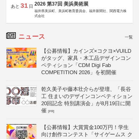
2026 第37回 美浜美術展
31
あと
日
福井県美浜町、美浜町教育委員会、福井新聞社、関西電力株
式会社
ニュース
一覧
【公募情報】カインズ×コクヨ×VUILD
がタッグ、家具・木工品デザインコン
ペティション「CDM Digi Fab
COMPETITION 2026」を初開催
乾久美子や藤本壮介らが登壇、「長谷
工 住まいのデザインコンペティション
20回記念 特別講演会」が8月19日に開
催
[PR]
【公募情報】大賞賞金100万円！学生
向け創作コンテスト「サイゲームス ク