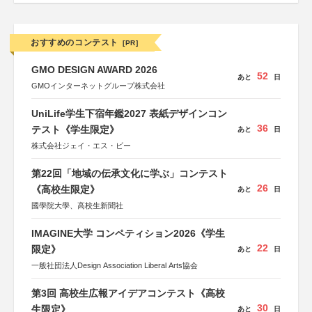
おすすめのコンテスト
[PR]
GMO DESIGN AWARD 2026
52
あと
日
GMOインターネットグループ株式会社
UniLife学生下宿年鑑2027 表紙デザインコン
36
テスト《学生限定》
あと
日
株式会社ジェイ・エス・ビー
第22回「地域の伝承文化に学ぶ」コンテスト
26
《高校生限定》
あと
日
國學院大學、高校生新聞社
IMAGINE大学 コンペティション2026《学生
22
限定》
あと
日
一般社団法人Design Association Liberal Arts協会
第3回 高校生広報アイデアコンテスト《高校
30
生限定》
あと
日