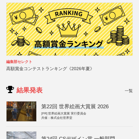
編集部セレクト
高額賞金コンテストランキング《2026年夏》
結果発表
一覧
第22回 世界絵画大賞展 2026
[PR]
世界絵画大賞展 実行委員会
共催：株式会社世界堂
第24回 CSデザイン賞 一般部門