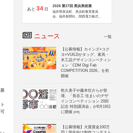
2026 第37回 美浜美術展
34
あと
日
福井県美浜町、美浜町教育委員
会、福井新聞社、関西電力株式会
社
ニュース
一覧
【公募情報】カインズ×コク
ヨ×VUILDがタッグ、家具・
木工品デザインコンペティシ
ョン「CDM Digi Fab
COMPETITION 2026」を初
開催
応募
乾久美子や藤本壮介らが登
壇、「長谷工 住まいのデザ
インコンペティション 20回
フト
記念 特別講演会」が8月19日
不可
に開催
[PR]
【公募情報】大賞賞金100万
円！学生向け創作コンテスト
思い