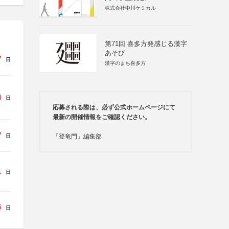
株式会社中川ケミカル
第71回 喜多方発感じる漢字
あそび
7
日
漢字のまち喜多方
4
日
応募される際は、必ず公式ホームページにて
最新の開催情報をご確認ください。
7
日
「登竜門」編集部
1
日
5
日