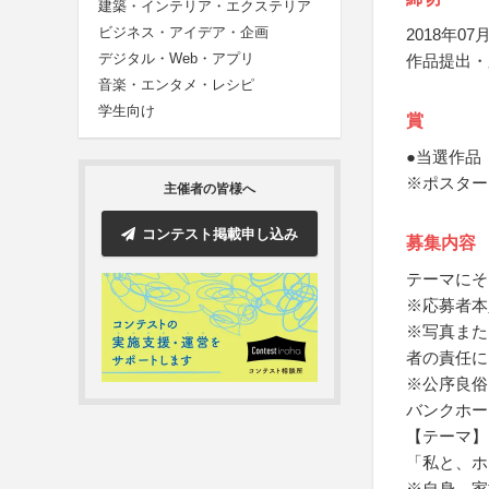
建築・インテリア・エクステリア
ビジネス・アイデア・企画
2018年07月
デジタル・Web・アプリ
作品提出・
音楽・エンタメ・レシピ
学生向け
賞
●当選作品
※ポスター
主催者の皆様へ
コンテスト掲載申し込み
募集内容
テーマにそ
※応募者本
※写真また
者の責任に
※公序良俗
バンクホー
【テーマ】
「私と、ホ
※自身、家