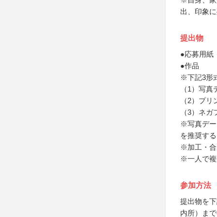
出、印象に
提出物
●応募用紙
●作品
※下記3形
（1）写真
（2）プリ
（3）ネガ
※写真デー
を推奨する
※加工・合
※一人で複
参加方法
提出物を下
内所）まで