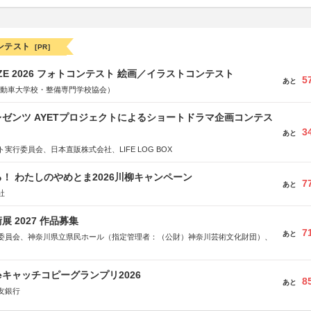
ンテスト
[PR]
RIZE 2026 フォトコンテスト 絵画／イラストコンテスト
5
あと
国自動車大学校・整備専門学校協会）
ゼンツ AYETプロジェクトによるショートドラマ企画コンテス
3
あと
実行委員会、日本直販株式会社、LIFE LOG BOX
！ わたしのやめとま2026川柳キャンペーン
7
あと
社
 2027 作品募集
7
あと
委員会、神奈川県立県民ホール（指定管理者：（公財）神奈川芸術文化財団）、
veキャッチコピーグランプリ2026
8
あと
友銀行