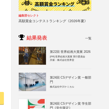
編集部セレクト
高額賞金コンテストランキング《2026年夏》
結果発表
一覧
第22回 世界絵画大賞展 2026
[PR]
世界絵画大賞展 実行委員会
共催：株式会社世界堂
第24回 CSデザイン賞 一般部
門
株式会社中川ケミカル
第24回 CSデザイン賞 学生部
門《学生限定》