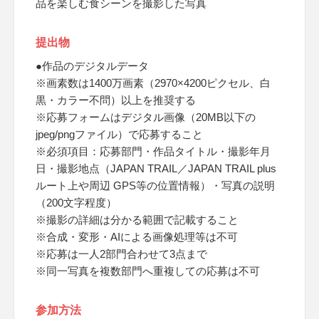
品を楽しむ食シーンを撮影した写真
提出物
●作品のデジタルデータ
※画素数は1400万画素（2970×4200ピクセル、白
黒・カラー不問）以上を推奨する
※応募フォームはデジタル画像（20MB以下の
jpeg/pngファイル）で応募すること
※必須項目：応募部門・作品タイトル・撮影年月
日・撮影地点（JAPAN TRAIL／JAPAN TRAIL plus
ルート上や周辺 GPS等の位置情報）・写真の説明
（200文字程度）
※撮影の詳細は分かる範囲で記載すること
※合成・変形・AIによる画像処理等は不可
※応募は一人2部門合わせて3点まで
※同一写真を複数部門へ重複しての応募は不可
参加方法