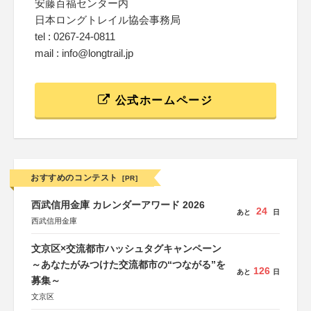
安藤百福センター内
日本ロングトレイル協会事務局
tel : 0267-24-0811
mail : info@longtrail.jp
公式ホームページ
おすすめのコンテスト
[PR]
西武信用金庫 カレンダーアワード 2026
24
あと
日
西武信用金庫
文京区×交流都市ハッシュタグキャンペーン
～あなたがみつけた交流都市の“つながる”を
126
あと
日
募集～
文京区