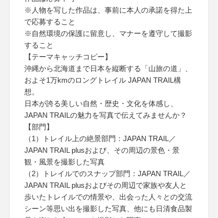
※人物を写した作品は、事前に本人の承諾を得た上
で応募すること
※自然環境の保護に留意し、マナーを遵守して撮影
すること
【テーマキャッチコピー】
沖縄から北海道まで日本を縦断する「山旅の道」、
およそ1万kmのロングトレイル JAPAN TRAIL構
想。
日本が誇る美しい自然・歴史・文化を体感し、
JAPAN TRAILの魅力を写真で伝えてみませんか？
【部門】
（1）トレイル上の絶景部門：JAPAN TRAIL／
JAPAN TRAIL plusおよび、その周辺の景色・景
観・風景を撮影した写真
（2）トレイルでのスナップ部門：JAPAN TRAIL／
JAPAN TRAIL plusおよびその周辺で家族や友人と
歩いたトレイルでの情景や、出会った人々との交流
シーン等思い出を撮影した写真、他にも日清食品製