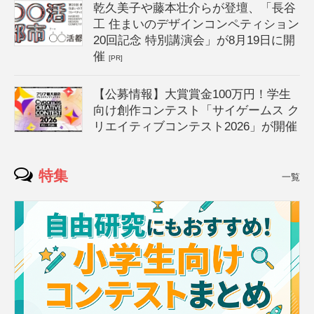
乾久美子や藤本壮介らが登壇、「長谷
工 住まいのデザインコンペティション
20回記念 特別講演会」が8月19日に開
催
[PR]
【公募情報】大賞賞金100万円！学生
向け創作コンテスト「サイゲームス ク
リエイティブコンテスト2026」が開催
特集
一覧