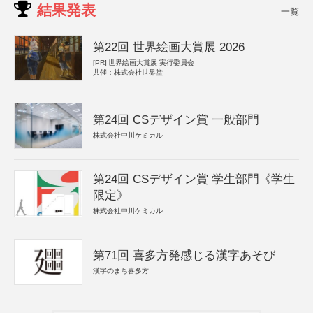
結果発表
一覧
第22回 世界絵画大賞展 2026
[PR]
世界絵画大賞展 実行委員会
共催：株式会社世界堂
第24回 CSデザイン賞 一般部門
株式会社中川ケミカル
第24回 CSデザイン賞 学生部門《学生
限定》
株式会社中川ケミカル
第71回 喜多方発感じる漢字あそび
漢字のまち喜多方