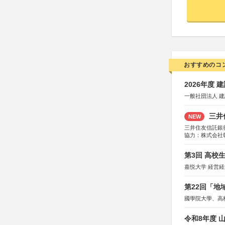
おすすめのコ
2026年度
一般社団法人 
三井
NEW
三井住友信託銀
協力：株式会社
後援：日本郵便
第3回 高校
嘉悦大学 経営
第22回「
國學院大學、高
令和8年度 