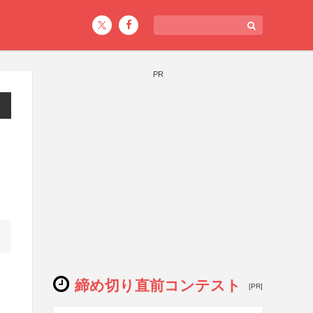
PR
締め切り直前コンテスト
[PR]