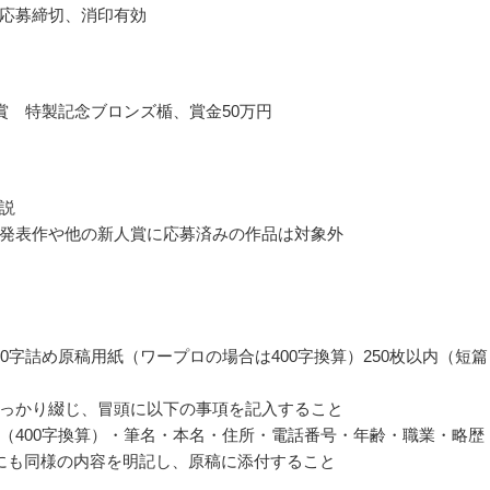
応募締切、消印有効
賞 特製記念ブロンズ楯、賞金50万円
説
発表作や他の新人賞に応募済みの作品は対象外
00字詰め原稿用紙（ワープロの場合は400字換算）250枚以内（短篇
っかり綴じ、冒頭に以下の事項を記入すること
（400字換算）・筆名・本名・住所・電話番号・年齢・職業・略歴
にも同様の内容を明記し、原稿に添付すること