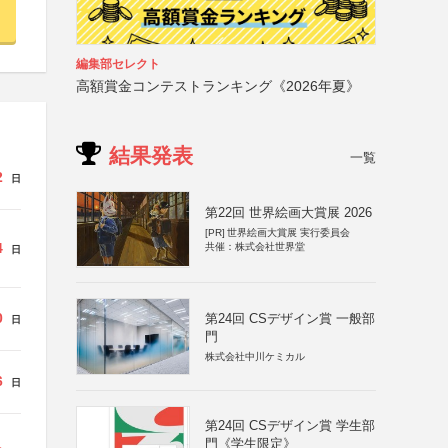
編集部セレクト
高額賞金コンテストランキング《2026年夏》
結果発表
一覧
2
日
第22回 世界絵画大賞展 2026
[PR]
世界絵画大賞展 実行委員会
4
共催：株式会社世界堂
日
0
第24回 CSデザイン賞 一般部
日
門
株式会社中川ケミカル
6
日
第24回 CSデザイン賞 学生部
門《学生限定》