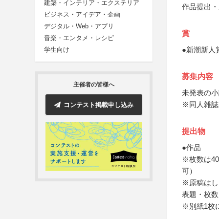
建築・インテリア・エクステリア
作品提出・
ビジネス・アイデア・企画
デジタル・Web・アプリ
賞
音楽・エンタメ・レシピ
●新潮新人
学生向け
募集内容
主催者の皆様へ
未発表の小
※同人雑誌
コンテスト掲載申し込み
提出物
●作品
※枚数は4
可）
※原稿はし
表題・枚数
※別紙1枚