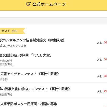
公式ホームページ
ンテスト
[PR]
 建設コンサルタンツ協会懸賞論文《学生限定》
5
あと
建設コンサルタンツ協会
住友信託銀行 第4回 「わたし大賞」
5
あと
行株式会社
朝日新聞社
株式会社
生広報アイデアコンテスト《高校生限定》
3
あと
経済学部
地域の伝承文化に学ぶ」コンテスト《高校生限定》
2
あと
校生新聞社
山火事予防ポスター用原画・標語の募集