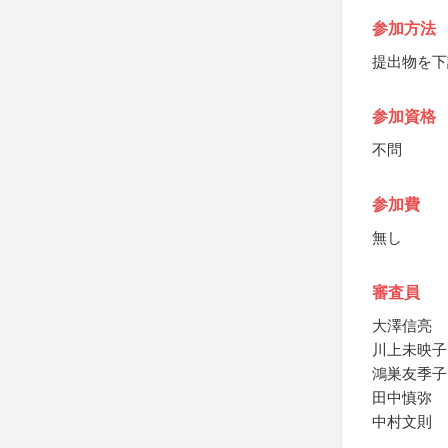
参加方法
提出物を下
参加資格
不問
参加費
無し
審査員
大澤信亮
川上未映子
鴻巣友季子
田中慎弥
中村文則