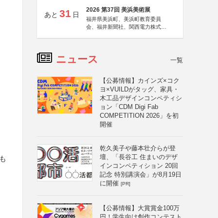
2026 第37回 美浜美術展
31
あと
日
福井県美浜町、美浜町教育委員
会、福井新聞社、関西電力株式会
社
ニュース
一覧
【公募情報】カインズ×コク
ヨ×VUILDがタッグ、家具・
木工品デザインコンペティシ
ョン「CDM Digi Fab
COMPETITION 2026」を初
開催
乾久美子や藤本壮介らが登
壇、「長谷工 住まいのデザ
も
インコンペティション 20回
記念 特別講演会」が8月19日
に開催
[PR]
【公募情報】大賞賞金100万
円！学生向け創作コンテスト