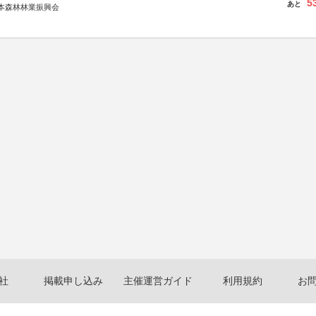
5
あと
本森林林業振興会
文部科学省、林野庁、全国森林組合連合会、森林火災対策協会
社
掲載申し込み
主催運営ガイド
利用規約
お