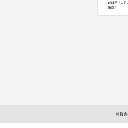
一般財団法人日
【後援】
総務省消防庁、
運営会