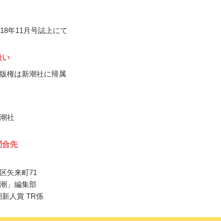
18年11月号誌上にて
扱い
版権は新潮社に帰属
潮社
問合先
区矢来町71
潮」編集部
潮新人賞 TR係