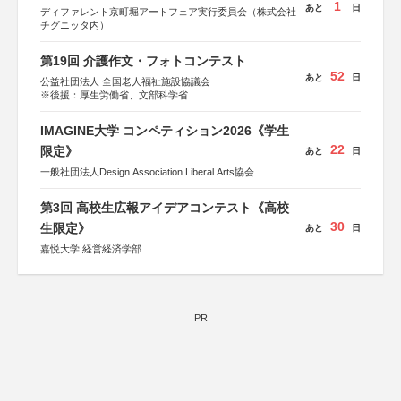
1
あと
日
ディファレント京町堀アートフェア実行委員会（株式会社
チグニッタ内）
第19回 介護作文・フォトコンテスト
52
あと
日
公益社団法人 全国老人福祉施設協議会
※後援：厚生労働省、文部科学省
IMAGINE大学 コンペティション2026《学生
22
限定》
あと
日
一般社団法人Design Association Liberal Arts協会
第3回 高校生広報アイデアコンテスト《高校
30
生限定》
あと
日
嘉悦大学 経営経済学部
PR