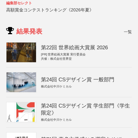
編集部セレクト
高額賞金コンテストランキング《2026年夏》
結果発表
一覧
第22回 世界絵画大賞展 2026
[PR]
世界絵画大賞展 実行委員会
共催：株式会社世界堂
第24回 CSデザイン賞 一般部門
株式会社中川ケミカル
第24回 CSデザイン賞 学生部門《学生
限定》
株式会社中川ケミカル