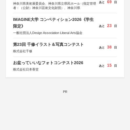
69
あと
日
神奈川県美術展委員会、神奈川県立県民ホール（指定管理
者：（公財）神奈川芸術文化財団）、神奈川県
IMAGINE大学 コンペティション2026《学生
23
限定》
あと
日
一般社団法人Design Association Liberal Arts協会
第23回 千修イラスト＆写真コンテスト
38
あと
日
株式会社千修
お盆っていいなフォトコンテスト2026
15
あと
日
株式会社日本香堂
PR