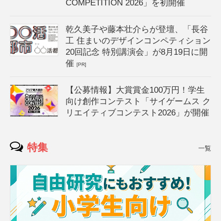
COMPETITION 2026」を初開催
乾久美子や藤本壮介らが登壇、「長谷
工 住まいのデザインコンペティション
20回記念 特別講演会」が8月19日に開
催
[PR]
【公募情報】大賞賞金100万円！学生
向け創作コンテスト「サイゲームス ク
リエイティブコンテスト2026」が開催
特集
一覧