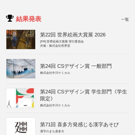
結果発表
一覧
第22回 世界絵画大賞展 2026
[PR]
世界絵画大賞展 実行委員会
共催：株式会社世界堂
第24回 CSデザイン賞 一般部門
株式会社中川ケミカル
第24回 CSデザイン賞 学生部門《学生
限定》
株式会社中川ケミカル
第71回 喜多方発感じる漢字あそび
漢字のまち喜多方