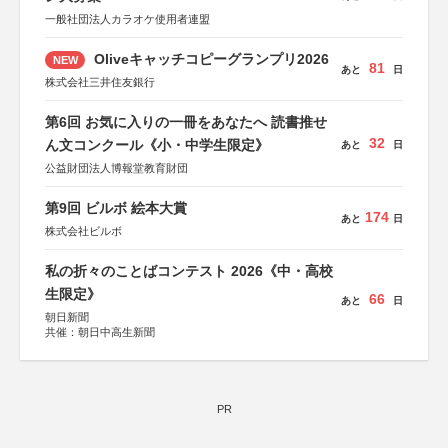
一般社団法人カラオケ使用者連盟
Oliveキャッチコピーグランプリ2026
NEW
81
あと
日
株式会社三井住友銀行
第6回 お気に入りの一冊をあなたへ 読書推せ
32
ん文コンクール《小・中学生限定》
あと
日
公益財団法人博報堂教育財団
第9回 ビルボ 絵本大賞
174
あと
日
株式会社ビルボ
私の折々のことばコンテスト 2026《中・高校
生限定》
66
あと
日
朝日新聞
共催：朝日中高生新聞
PR