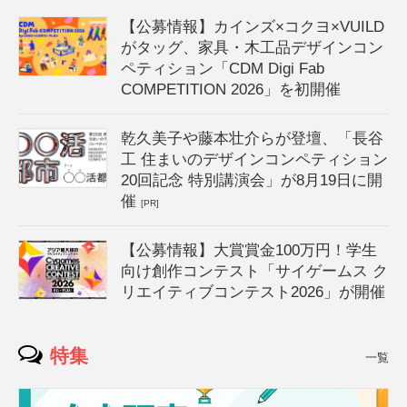
【公募情報】カインズ×コクヨ×VUILD
がタッグ、家具・木工品デザインコン
ペティション「CDM Digi Fab
COMPETITION 2026」を初開催
乾久美子や藤本壮介らが登壇、「長谷
工 住まいのデザインコンペティション
20回記念 特別講演会」が8月19日に開
催
[PR]
【公募情報】大賞賞金100万円！学生
向け創作コンテスト「サイゲームス ク
リエイティブコンテスト2026」が開催
特集
一覧