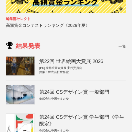
編集部セレクト
高額賞金コンテストランキング《2026年夏》
結果発表
一覧
第22回 世界絵画大賞展 2026
[PR]
世界絵画大賞展 実行委員会
共催：株式会社世界堂
第24回 CSデザイン賞 一般部門
株式会社中川ケミカル
第24回 CSデザイン賞 学生部門《学生
限定》
株式会社中川ケミカル