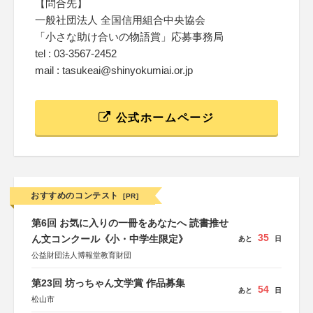
【問合先】
一般社団法人 全国信用組合中央協会
「小さな助け合いの物語賞」応募事務局
tel : 03-3567-2452
mail : tasukeai@shinyokumiai.or.jp
公式ホームページ
おすすめのコンテスト
[PR]
第6回 お気に入りの一冊をあなたへ 読書推せ
35
ん文コンクール《小・中学生限定》
あと
日
公益財団法人博報堂教育財団
第23回 坊っちゃん文学賞 作品募集
54
あと
日
松山市