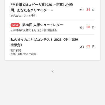
FM香川 CMコピー大賞2026 ～応募した瞬
24
間、あなたもクリエイター～
あと
日
株式会社エフエム香川
第25回 人権ショートレター
NEW
28
あと
日
大和郡山市人権のまちづくり推進協議会
私の折々のことばコンテスト 2026《中・高校
生限定》
69
あと
日
朝日新聞
共催：朝日中高生新聞
PR