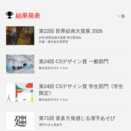
結果発表
一覧
第22回 世界絵画大賞展 2026
[PR]
世界絵画大賞展 実行委員会
共催：株式会社世界堂
第24回 CSデザイン賞 一般部門
株式会社中川ケミカル
第24回 CSデザイン賞 学生部門《学生
限定》
株式会社中川ケミカル
第71回 喜多方発感じる漢字あそび
漢字のまち喜多方