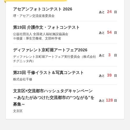
アセアンフォトコンテスト 2026
24
あと
日
堺・アセアン交流促進委員会
第19回 介護作文・フォトコンテスト
54
あと
日
公益社団法人 全国老人福祉施設協議会
※後援：厚生労働省、文部科学省
ディファレント京町堀アートフェア2026
3
あと
日
ディファレント京町堀アートフェア実行委員会（株式会社
チグニッタ内）
第23回 千修イラスト＆写真コンテスト
39
あと
日
株式会社千修
文京区×交流都市ハッシュタグキャンペーン
～あなたがみつけた交流都市の“つながる”を
128
あと
日
募集～
文京区