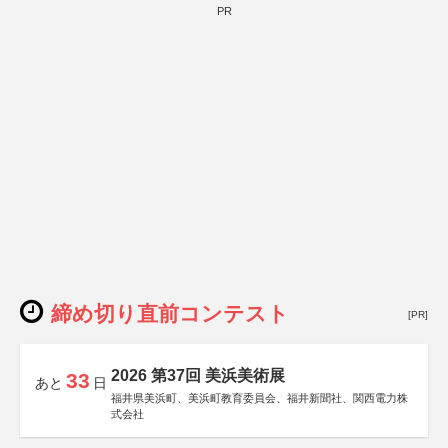
PR
締め切り直前コンテスト
[PR]
2026 第37回 美浜美術展
33
あと
日
福井県美浜町、美浜町教育委員会、福井新聞社、関西電力株
式会社