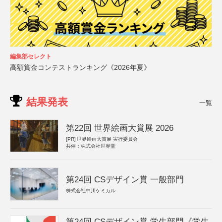
編集部セレクト
高額賞金コンテストランキング《2026年夏》
結果発表
一覧
第22回 世界絵画大賞展 2026
[PR]
世界絵画大賞展 実行委員会
共催：株式会社世界堂
第24回 CSデザイン賞 一般部門
株式会社中川ケミカル
第24回 CSデザイン賞 学生部門《学生