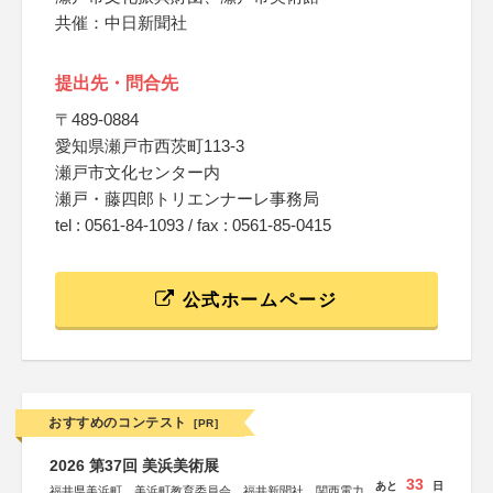
共催：中日新聞社
提出先・問合先
〒489‐0884
愛知県瀬戸市西茨町113‐3
瀬戸市文化センター内
瀬戸・藤四郎トリエンナーレ事務局
tel : 0561‐84‐1093 / fax : 0561‐85‐0415
公式ホームページ
おすすめのコンテスト
[PR]
2026 第37回 美浜美術展
33
あと
日
福井県美浜町、美浜町教育委員会、福井新聞社、関西電力