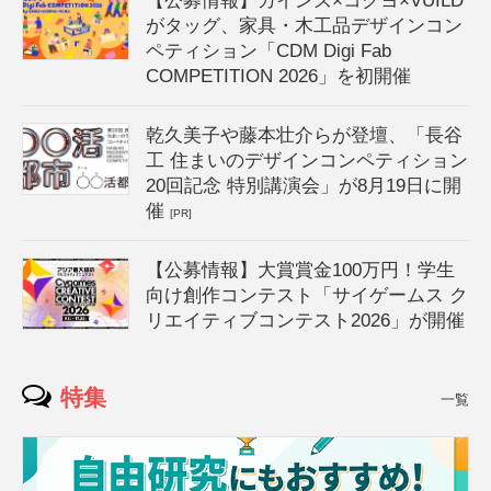
【公募情報】カインズ×コクヨ×VUILD
がタッグ、家具・木工品デザインコン
ペティション「CDM Digi Fab
COMPETITION 2026」を初開催
乾久美子や藤本壮介らが登壇、「長谷
工 住まいのデザインコンペティション
20回記念 特別講演会」が8月19日に開
催
[PR]
【公募情報】大賞賞金100万円！学生
向け創作コンテスト「サイゲームス ク
リエイティブコンテスト2026」が開催
特集
一覧