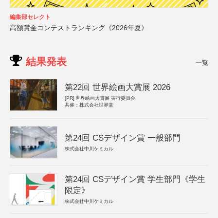
編集部セレクト
高額賞金コンテストランキング《2026年夏》
結果発表
一覧
第22回 世界絵画大賞展 2026
[PR]
世界絵画大賞展 実行委員会
共催：株式会社世界堂
第24回 CSデザイン賞 一般部門
株式会社中川ケミカル
第24回 CSデザイン賞 学生部門《学生
限定》
株式会社中川ケミカル