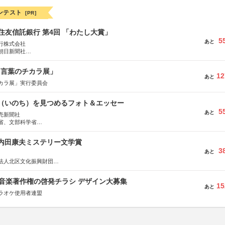
ンテスト
[PR]
住友信託銀行 第4回 「わたし大賞」
5
あと
行株式会社
朝日新聞社
株式会社
と言葉のチカラ展」
12
あと
カラ展」実行委員会
命（いのち）を見つめるフォト＆エッセー
5
あと
売新聞社
省、文部科学省
日動火災保険株式会社、東京海上日動あんしん生命保険株式会社
区内田康夫ミステリー文学賞
3
あと
法人北区文化振興財団
法人内田康夫財団
実業之日本社
版 音楽著作権の啓発チラシ デザイン大募集
15
あと
ラオケ使用者連盟