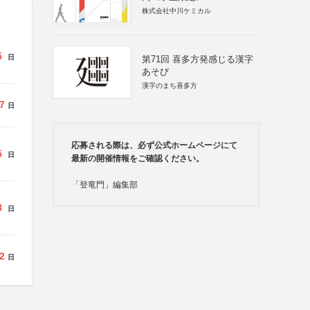
株式会社中川ケミカル
5
日
第71回 喜多方発感じる漢字
あそび
漢字のまち喜多方
7
日
応募される際は、必ず公式ホームページにて
5
日
最新の開催情報をご確認ください。
「登竜門」編集部
8
日
2
日