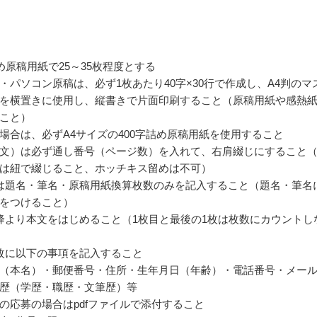
詰め原稿用紙で25～35枚程度とする
・パソコン原稿は、必ず1枚あたり40字×30行で作成し、A4判のマ
を横置きに使用し、縦書きで片面印刷すること（原稿用紙や感熱
こと）
場合は、必ずA4サイズの400字詰め原稿用紙を使用すること
文）は必ず通し番号（ページ数）を入れて、右肩綴じにすること
は紐で綴じること、ホッチキス留めは不可）
は題名・筆名・原稿用紙換算枚数のみを記入すること（題名・筆名
をつけること）
降より本文をはじめること（1枚目と最後の1枚は枚数にカウントし
枚に以下の事項を記入すること
（本名）・郵便番号・住所・生年月日（年齢）・電話番号・メー
歴（学歴・職歴・文筆歴）等
の応募の場合はpdfファイルで添付すること