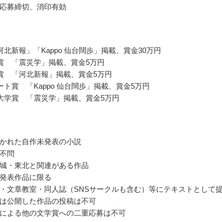
応募締切、消印有効
河北新報」「Kappo 仙台闊歩」掲載、賞金30万円
賞 「震災学」掲載、賞金5万円
賞 「河北新報」掲載、賞金5万円
ート賞 「Kappo 仙台闊歩」掲載、賞金5万円
大学賞 「震災学」掲載、賞金5万円
かれた自作未発表の小説
不問
城・東北と関連がある作品
発表作品に限る
・文章教室・同人誌（SNSサークルも含む）等にテキストとして
は公開した作品の投稿は不可
による他の文学賞への二重応募は不可