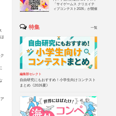
「サイゲームス クリエイテ
ィブコンテスト2026」が開催
特集
一覧
ス
紙は
（ク
に
編集部セレクト
自由研究にもおすすめ！小学生向けコンテスト
な
まとめ《2026夏》
ルア