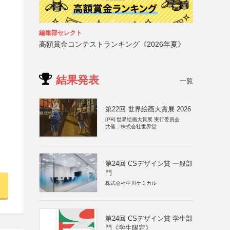
編集部セレクト
高額賞金コンテストランキング《2026年夏》
結果発表
一覧
第22回 世界絵画大賞展 2026
[PR]
世界絵画大賞展 実行委員会
共催：株式会社世界堂
第24回 CSデザイン賞 一般部
門
株式会社中川ケミカル
第24回 CSデザイン賞 学生部
門《学生限定》