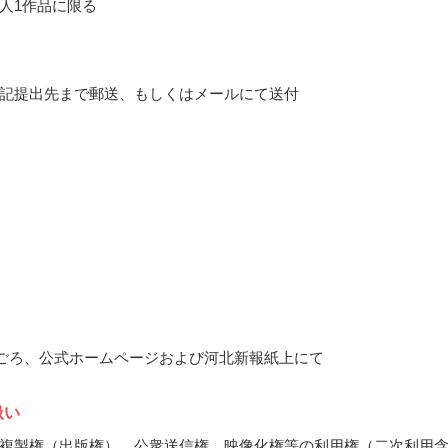
人1作品に限る
記提出先まで郵送、もしくはメールにて送付
3月ごろ、公式ホームページおよび河北新報紙上にて
扱い
複製権（出版権）、公衆送信権、映像化権等の利用権（二次利用