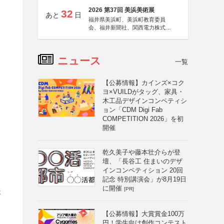
2026 第37回 美浜美術展
32
あと
日
福井県美浜町、美浜町教育委員
会、福井新聞社、関西電力株式会
社
ニュース
一覧
【公募情報】カインズ×コク
ヨ×VUILDがタッグ、家具・
木工品デザインコンペティシ
ョン「CDM Digi Fab
COMPETITION 2026」を初
開催
乾久美子や藤本壮介らが登
壇、「長谷工 住まいのデザ
インコンペティション 20回
記念 特別講演会」が8月19日
に開催
[PR]
提
【公募情報】大賞賞金100万
円！学生向け創作コンテスト