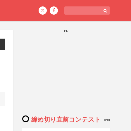
PR
締め切り直前コンテスト
[PR]