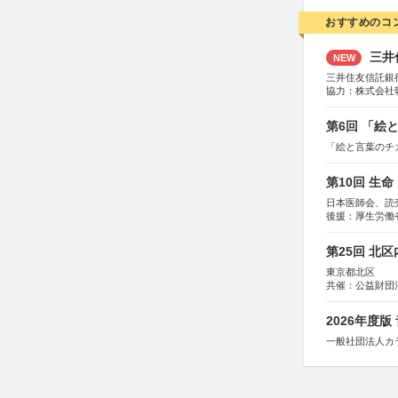
おすすめのコ
三井
NEW
三井住友信託銀
協力：株式会社
後援：日本郵便
第6回 「絵
「絵と言葉のチ
第10回 生
日本医師会、読
後援：厚生労働
協賛：東京海上
第25回 北
東京都北区
共催：公益財団
協力：一般財団
協賛：株式会社
2026年度
一般社団法人カ