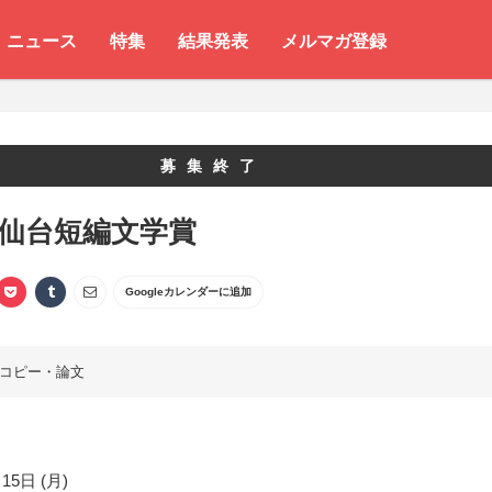
ニュース
特集
結果発表
メルマガ登録
募集終了
 仙台短編文学賞
Googleカレンダーに追加
コピー・論文
15日 (月)