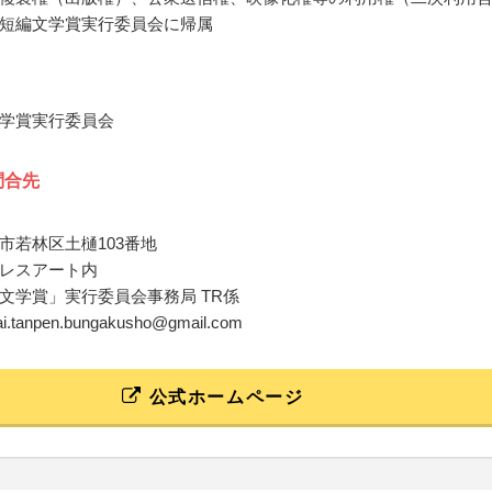
短編文学賞実行委員会に帰属
学賞実行委員会
問合先
市若林区土樋103番地
レスアート内
文学賞」実行委員会事務局 TR係
dai.tanpen.bungakusho@gmail.com
公式ホームページ