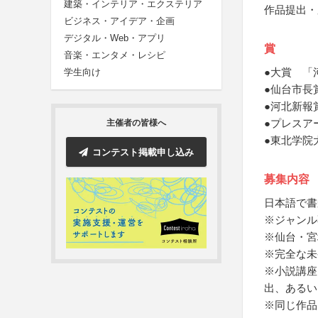
建築・インテリア・エクステリア
作品提出・
ビジネス・アイデア・企画
デジタル・Web・アプリ
賞
音楽・エンタメ・レシピ
●大賞 「
学生向け
●仙台市長
●河北新報
●プレスア
主催者の皆様へ
●東北学院
コンテスト掲載申し込み
募集内容
日本語で書
※ジャンル
※仙台・宮
※完全な未
※小説講座
出、あるい
※同じ作品