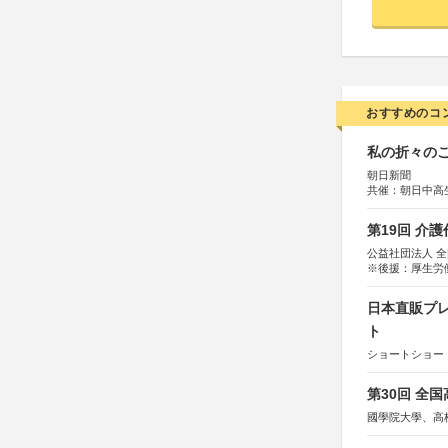
おすすめのコ
私の折々のこ
朝日新聞
共催：朝日中高
第19回 介
公益社団法人 
※後援：厚生労
日本直販プレ
ト
ショートショート
第30回 全
國學院大學、高