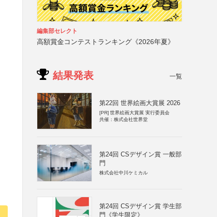
編集部セレクト
高額賞金コンテストランキング《2026年夏》
結果発表
一覧
第22回 世界絵画大賞展 2026
[PR]
世界絵画大賞展 実行委員会
共催：株式会社世界堂
第24回 CSデザイン賞 一般部
門
株式会社中川ケミカル
第24回 CSデザイン賞 学生部
門《学生限定》