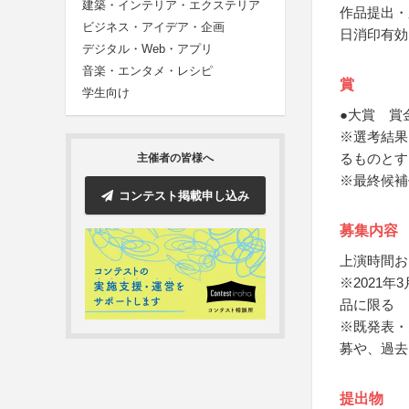
建築・インテリア・エクステリア
作品提出・
ビジネス・アイデア・企画
日消印有効
デジタル・Web・アプリ
音楽・エンタメ・レシピ
賞
学生向け
●大賞 賞
※選考結果
るものとす
主催者の皆様へ
※最終候補
コンテスト掲載申し込み
募集内容
上演時間お
※2021
品に限る
※既発表・
募や、過去
提出物