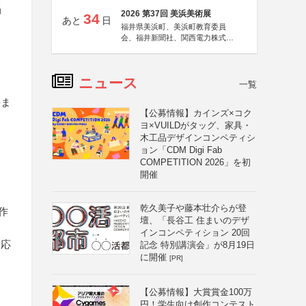
当
2026 第37回 美浜美術展
34
あと
日
福井県美浜町、美浜町教育委員
会、福井新聞社、関西電力株式会
社
ニュース
一覧
決ま
【公募情報】カインズ×コク
ヨ×VUILDがタッグ、家具・
木工品デザインコンペティシ
ョン「CDM Digi Fab
COMPETITION 2026」を初
開催
乾久美子や藤本壮介らが登
作
壇、「長谷工 住まいのデザ
インコンペティション 20回
複応
記念 特別講演会」が8月19日
に開催
[PR]
【公募情報】大賞賞金100万
円！学生向け創作コンテスト