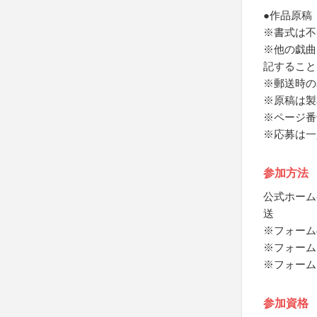
●作品原稿
※書式は不
※他の戯曲
記すること
※郵送時の
※原稿は製
※ページ番
※応募は一
参加方法
公式ホーム
送
※フォーム
※フォーム
※フォーム
参加資格