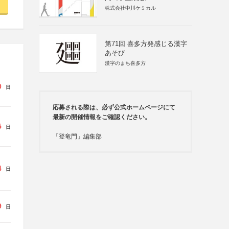
株式会社中川ケミカル
第71回 喜多方発感じる漢字
あそび
漢字のまち喜多方
0
日
応募される際は、必ず公式ホームページにて
最新の開催情報をご確認ください。
5
日
「登竜門」編集部
4
日
9
日