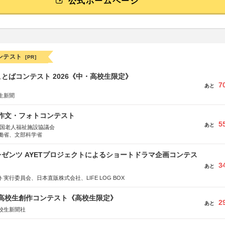
公式ホームページ
ンテスト
[PR]
とばコンテスト 2026《中・高校生限定》
7
あと
生新聞
護作文・フォトコンテスト
5
あと
全国老人福祉施設協議会
働省、文部科学省
ゼンツ AYETプロジェクトによるショートドラマ企画コンテス
3
あと
実行委員会、日本直販株式会社、LIFE LOG BOX
国高校生創作コンテスト《高校生限定》
2
あと
校生新聞社