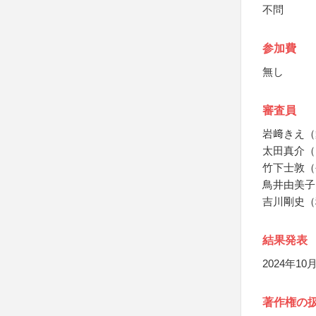
不問
参加費
無し
審査員
岩﨑きえ（
太田真介（
竹下士敦（
鳥井由美子
吉川剛史（
結果発表
2024年
著作権の