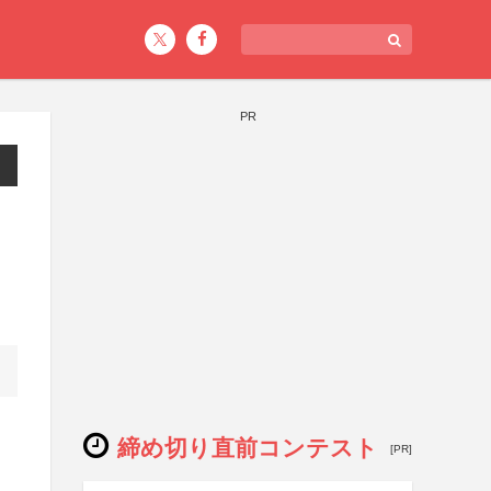
PR
締め切り直前コンテスト
[PR]