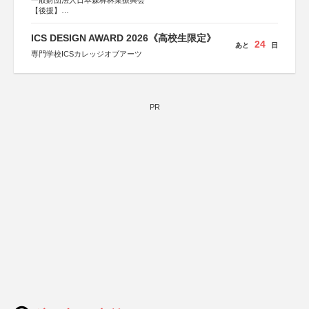
一般財団法人日本森林林業振興会
【後援】
総務省消防庁、文部科学省、林野庁、全国森林組合連合
会、森林火災対策協会
ICS DESIGN AWARD 2026《高校生限定》
24
あと
日
専門学校ICSカレッジオブアーツ
PR