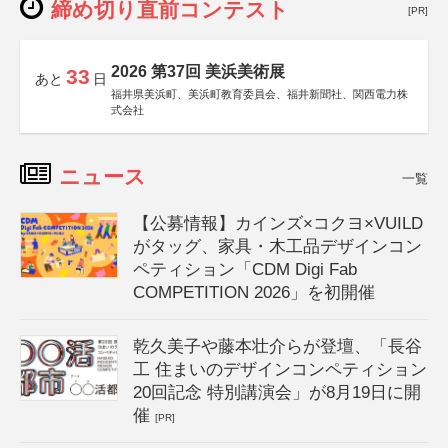
締め切り直前コンテスト
[PR]
2026 第37回 美浜美術展
33
あと
日
福井県美浜町、美浜町教育委員会、福井新聞社、関西電力株
式会社
ニュース
一覧
【公募情報】カインズ×コクヨ×VUILD
がタッグ、家具・木工品デザインコン
ペティション「CDM Digi Fab
COMPETITION 2026」を初開催
乾久美子や藤本壮介らが登壇、「長谷
工 住まいのデザインコンペティション
20回記念 特別講演会」が8月19日に開
催
[PR]