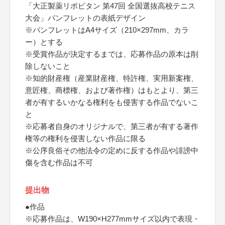
「大正製薬リポビタン 第47回 全国選抜高校テニス
大会」パンフレットの表紙デザイン
※パンフレットはA4サイズ（210×297mm、カラ
ー）とする
※受賞作品が決定するまでは、応募作品の原本は削
除しないこと
※知的財産権（産業財産権、特許権、実用新案権、
意匠権、商標権、および著作権）はもとより、第三
者が有するいかなる権利をも侵害する作品でないこ
と
※応募者自身のオリジナルで、第三者が有する著作
権等の権利を侵害しない作品に限る
※公序良俗その他法令の定めに反する作品や誹謗中
傷を含む作品は不可
提出物
●作品
※応募作品は、W190×H277mmサイズ以内で表現・