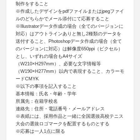
制作をすること
※作成したデザインをpdfファイルまたはjpegファイ
ルのどちらかでメール添付にて応募すること
※Illustratorデータ作成の場合（全てのバージョンに
対応）はアウトラインありと無し2種類のデータを
送付すること、Photoshopデータ作成の場合（全て
のバージョンに対応）は解像度650ppi（ピクセル）
とし、いずれの場合もA4サイズ
（W210×H297mm）、必要な文字情報等
（W190×H277mm）以内で表現すること、カラーモ
ードCMYK
※以下の事項を記入すること
基本情報：氏名・年齢・学年
所属先：在籍学校名
連絡先：住所・電話番号・メールアドレス
※表紙には、採用作品と一緒に全国選抜高校テニス
大会の選抜ロゴマークを配置するものとする
※応募は一人1点に限る