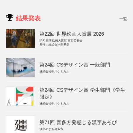
結果発表
一覧
第22回 世界絵画大賞展 2026
[PR]
世界絵画大賞展 実行委員会
共催：株式会社世界堂
第24回 CSデザイン賞 一般部門
株式会社中川ケミカル
第24回 CSデザイン賞 学生部門《学生
限定》
株式会社中川ケミカル
第71回 喜多方発感じる漢字あそび
漢字のまち喜多方