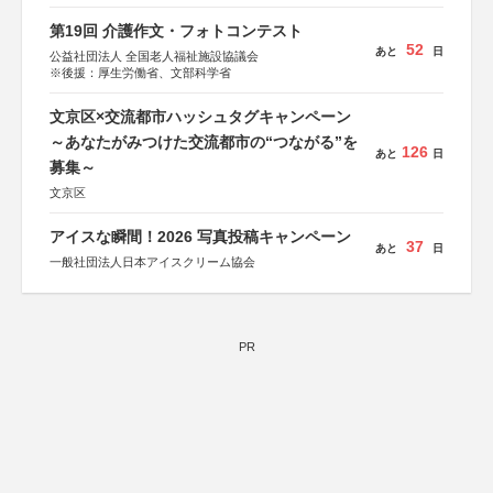
第19回 介護作文・フォトコンテスト
52
あと
日
公益社団法人 全国老人福祉施設協議会
※後援：厚生労働省、文部科学省
文京区×交流都市ハッシュタグキャンペーン
～あなたがみつけた交流都市の“つながる”を
126
あと
日
募集～
文京区
アイスな瞬間！2026 写真投稿キャンペーン
37
あと
日
一般社団法人日本アイスクリーム協会
PR