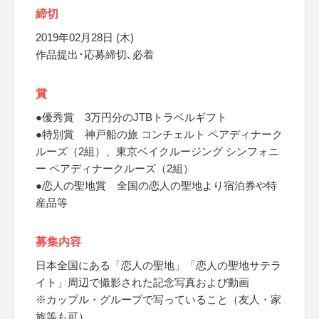
締切
2019年02月28日 (木)
作品提出･応募締切､必着
賞
●優秀賞 3万円分のJTBトラベルギフト
●特別賞 神戸船の旅 コンチェルト ペアディナーク
ルーズ（2組）、東京ベイクルージング シンフォニ
ー ペアディナークルーズ（2組）
●恋人の聖地賞 全国の恋人の聖地より宿泊券や特
産品等
募集内容
日本全国にある「恋人の聖地」「恋人の聖地サテラ
イト」周辺で撮影された記念写真および動画
※カップル・グループで写っていること（友人・家
族等も可）