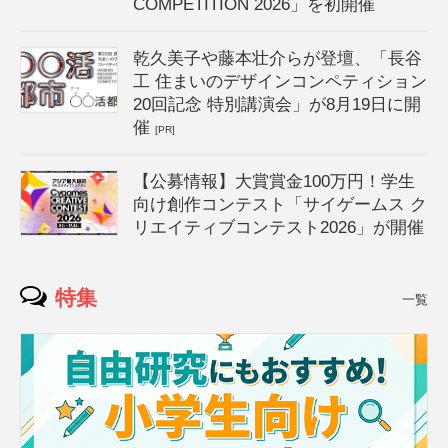
COMPETITION 2026」を初開催
乾久美子や藤本壮介らが登壇、「長谷
工 住まいのデザインコンペティション
20回記念 特別講演会」が8月19日に開
催
[PR]
【公募情報】大賞賞金100万円！学生
向け創作コンテスト「サイゲームス ク
リエイティブコンテスト2026」が開催
特集
一覧