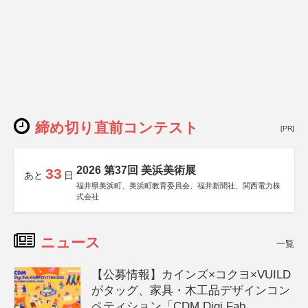
締め切り直前コンテスト
[PR]
2026 第37回 美浜美術展
33
あと
日
福井県美浜町、美浜町教育委員会、福井新聞社、関西電力株
式会社
ニュース
一覧
【公募情報】カインズ×コクヨ×VUILD
がタッグ、家具・木工品デザインコン
ペティション「CDM Digi Fab