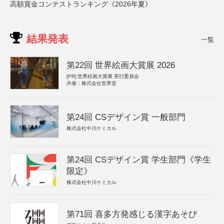
高額賞金コンテストランキング《2026年夏》
結果発表
一覧
第22回 世界絵画大賞展 2026
[PR]
世界絵画大賞展 実行委員会
共催：株式会社世界堂
第24回 CSデザイン賞 一般部門
株式会社中川ケミカル
第24回 CSデザイン賞 学生部門《学生
限定》
株式会社中川ケミカル
第71回 喜多方発感じる漢字あそび