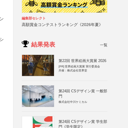
編集部セレクト
ン
高額賞金コンテストランキング《2026年夏》
ーシ
結果発表
一覧
第22回 世界絵画大賞展 2026
[PR]
世界絵画大賞展 実行委員会
共催：株式会社世界堂
第24回 CSデザイン賞 一般部
門
株式会社中川ケミカル
第24回 CSデザイン賞 学生部
門《学生限定》