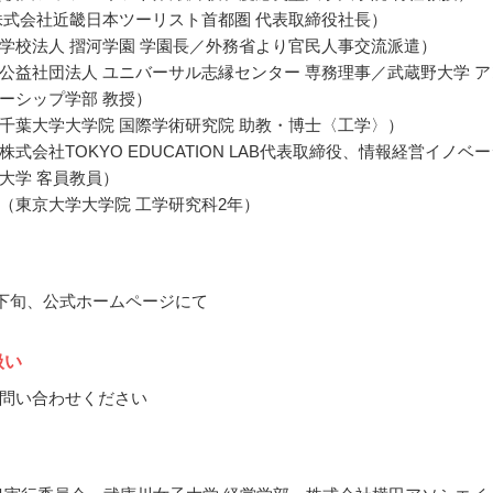
株式会社近畿日本ツーリスト首都圏 代表取締役社長）
学校法人 摺河学園 学園長／外務省より官民人事交流派遣）
公益社団法人 ユニバーサル志縁センター 専務理事／武蔵野大学 ア
ーシップ学部 教授）
千葉大学大学院 国際学術研究院 助教・博士〈工学〉）
式会社TOKYO EDUCATION LAB代表取締役、情報経営イノベ
大学 客員教員）
（東京大学大学院 工学研究科2年）
3月下旬、公式ホームページにて
扱い
問い合わせください