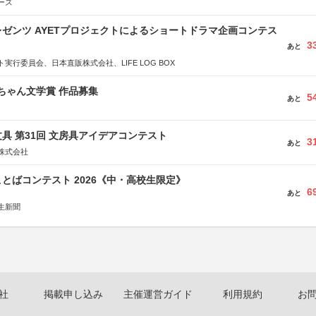
ーズ
ゼンツ AYETプロジェクトによるショートドラマ企画コンテス
3
あと
実行委員会、日本直販株式会社、LIFE LOG BOX
っちゃん文学賞 作品募集
5
あと
具 第31回 文房具アイデアコンテスト
3
あと
株式会社
とばコンテスト 2026《中・高校生限定》
6
あと
生新聞
社
掲載申し込み
主催運営ガイド
利用規約
お