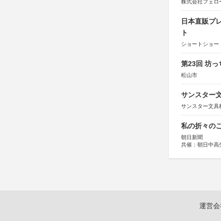
株式会社フェロ
日本直販プレ
ト
ショートショート
第23回 坊
松山市
サンスター文
サンスター文具
私の折々のこ
朝日新聞
共催：朝日中高
運営会