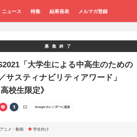
ニュース
特集
結果発表
メルマガ登録
募集終了
SS2021「大学生による中高生のための
s／サスティナビリティアワード」
・高校生限定》
Googleカレンダーに追加
アニメ・動画
学生向け