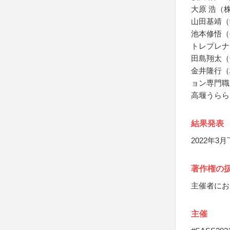
大原 浩（
山田基靖（
池本修悟（
トレプレナ
田島翔太（
金井隆行（株
ョン専門職
高堰うらら
結果発表
2022年
著作権の
主催者にお
主催