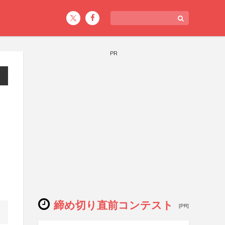
PR
締め切り直前コンテスト
[PR]