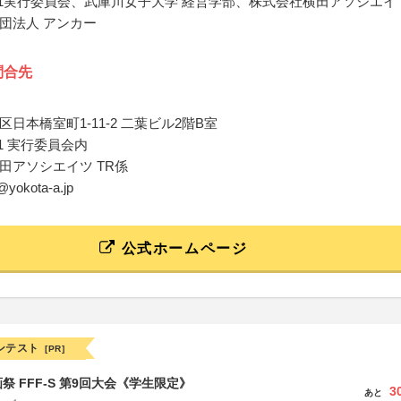
2021実行委員会、武庫川女子大学 経営学部、株式会社横田アソシエイ
団法人 アンカー
問合先
日本橋室町1-11-2 二葉ビル2階B室
021 実行委員会内
田アソシエイツ TR係
@yokota-a.jp
公式ホームページ
ンテスト
[PR]
祭 FFF-S 第9回大会《学生限定》
3
あと