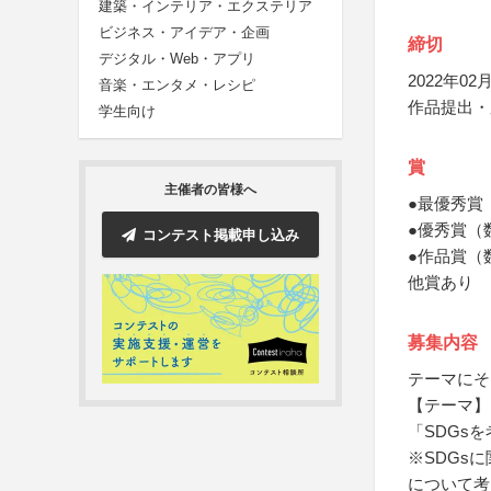
建築・インテリア・エクステリア
ビジネス・アイデア・企画
締切
デジタル・Web・アプリ
2022年02月
音楽・エンタメ・レシピ
作品提出・
学生向け
賞
主催者の皆様へ
●最優秀賞
●優秀賞（
コンテスト掲載申し込み
●作品賞（
他賞あり
募集内容
テーマにそ
【テーマ】
「SDGs
※SDGs
について考