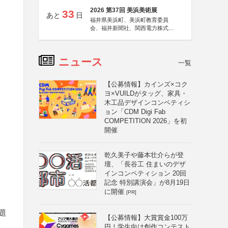
2026 第37回 美浜美術展
33
あと
日
福井県美浜町、美浜町教育委員
会、福井新聞社、関西電力株式会
社
ニュース
一覧
【公募情報】カインズ×コク
ヨ×VUILDがタッグ、家具・
木工品デザインコンペティシ
ョン「CDM Digi Fab
COMPETITION 2026」を初
開催
乾久美子や藤本壮介らが登
壇、「長谷工 住まいのデザ
インコンペティション 20回
記念 特別講演会」が8月19日
に開催
[PR]
題
【公募情報】大賞賞金100万
円！学生向け創作コンテスト