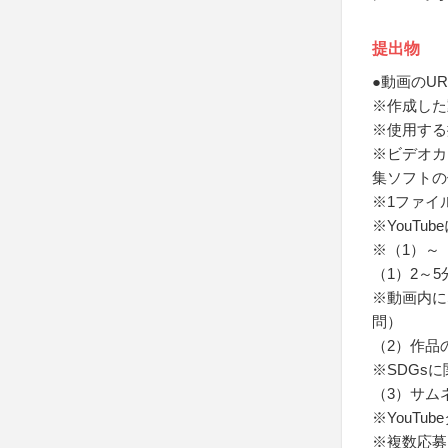
提出物
●動画のUR
※作成した
※使用する
※ビデオカ
集ソフトの
※1ファイ
※YouT
※（1）～
（1）2～
※動画内に
問）
（2）作品
※SDGs
（3）サム
※YouTu
※複数応募