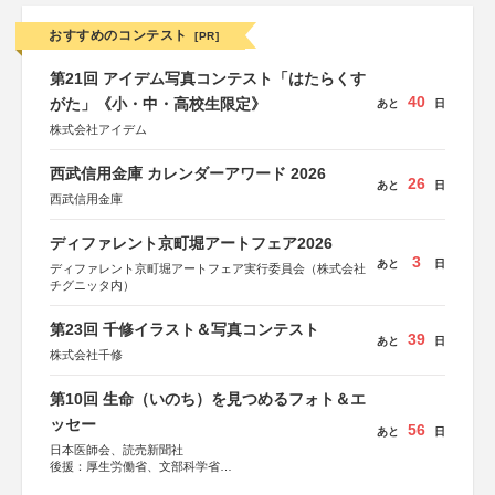
おすすめのコンテスト
[PR]
第21回 アイデム写真コンテスト「はたらくす
40
がた」《小・中・高校生限定》
あと
日
株式会社アイデム
西武信用金庫 カレンダーアワード 2026
26
あと
日
西武信用金庫
ディファレント京町堀アートフェア2026
3
あと
日
ディファレント京町堀アートフェア実行委員会（株式会社
チグニッタ内）
第23回 千修イラスト＆写真コンテスト
39
あと
日
株式会社千修
第10回 生命（いのち）を見つめるフォト＆エ
ッセー
56
あと
日
日本医師会、読売新聞社
後援：厚生労働省、文部科学省
協賛：東京海上日動火災保険株式会社、東京海上日動あん