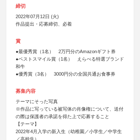
締切
2022年07月12日 (火)
作品提出・応募締切、必着
賞
●最優秀賞（1名） 2万円分のAmazonギフト券
●ベストスマイル賞（1名） えらべる特選ブランド
和牛
●優秀賞（3名） 3000円分の全国共通お食事券
募集内容
テーマにそった写真
※作品に写っている被写体の肖像権について、送付
の際は保護者の承諾を得た上で応募すること
【テーマ】
2022年4月入学の新入生（幼稚園／小学生／中学生
／高校生）