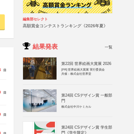
編集部セレクト
高額賞金コンテストランキング《2026年夏》
結果発表
一覧
第22回 世界絵画大賞展 2026
4
[PR]
世界絵画大賞展 実行委員会
日
共催：株式会社世界堂
0
日
第24回 CSデザイン賞 一般部
門
株式会社中川ケミカル
0
日
第24回 CSデザイン賞 学生部
門《学生限定》
8
日