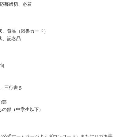
応募締切、必着
状、賞品（図書カード）
状、記念品
句
、三行書き
の部
もの部（中学生以下）
（公式ホームページよりダウンロード）またはハガキ等