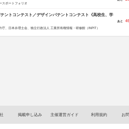
ースポートフォリオ
 パテントコンテスト／デザインパテントコンテスト《高校生、学
4
あと
許庁、日本弁理士会、独立行政法人 工業所有権情報・研修館（INPIT）
社
掲載申し込み
主催運営ガイド
利用規約
お