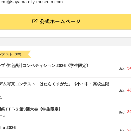
fo_scm@sayama-city-museum.com
公式ホームページ
ンテスト
[PR]
プ 住宅設計コンペティション 2026《学生限定》
5
あと
イデム写真コンテスト「はたらくすがた」《小・中・高校生限
4
あと
ム
祭 FFF-S 第9回大会《学生限定》
3
あと
ーズ
lio 2026
2
あと