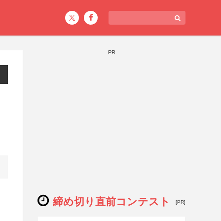
PR
締め切り直前コンテスト
[PR]