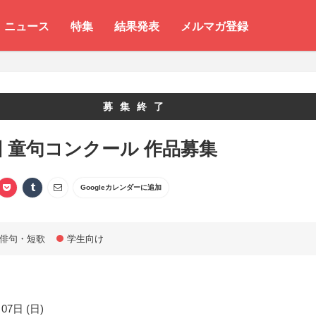
ニュース
特集
結果発表
メルマガ登録
募集終了
回 童句コンクール 作品募集
Googleカレンダーに追加
俳句・短歌
学生向け
07日 (日)