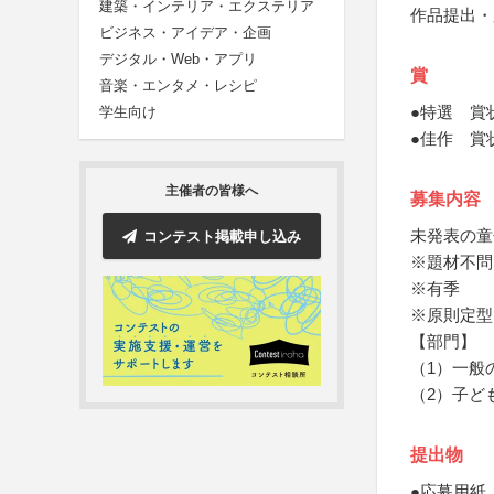
建築・インテリア・エクステリア
作品提出・
ビジネス・アイデア・企画
デジタル・Web・アプリ
賞
音楽・エンタメ・レシピ
●特選 賞
学生向け
●佳作 賞
主催者の皆様へ
募集内容
未発表の童
コンテスト掲載申し込み
※題材不問
※有季
※原則定型
【部門】
（1）一般
（2）子ど
提出物
●応募用紙