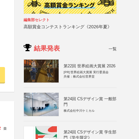
編集部セレクト
高額賞金コンテストランキング《2026年夏》
結果発表
一覧
第22回 世界絵画大賞展 2026
[PR]
世界絵画大賞展 実行委員会
共催：株式会社世界堂
第24回 CSデザイン賞 一般部
門
株式会社中川ケミカル
2
日
第24回 CSデザイン賞 学生部
門《学生限定》