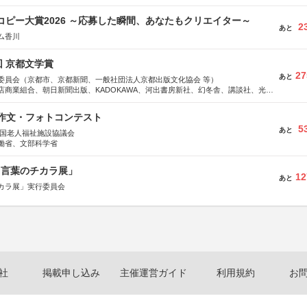
Mコピー大賞2026 ～応募した瞬間、あなたもクリエイター～
2
あと
ム香川
回 京都文学賞
27
あと
委員会（京都市、京都新聞、一般社団法人京都出版文化協会 等）
店商業組合、朝日新聞出版、KADOKAWA、河出書房新社、幻冬舎、講談社、光文
学館、祥伝社、新潮社、淡交社、ちいさいミシマ社、徳間書店、早川書房、PHP
、文藝春秋、ポプラ社、毎日新聞出版
護作文・フォトコンテスト
5
あと
全国老人福祉施設協議会
働省、文部科学省
と言葉のチカラ展」
12
あと
カラ展」実行委員会
社
掲載申し込み
主催運営ガイド
利用規約
お