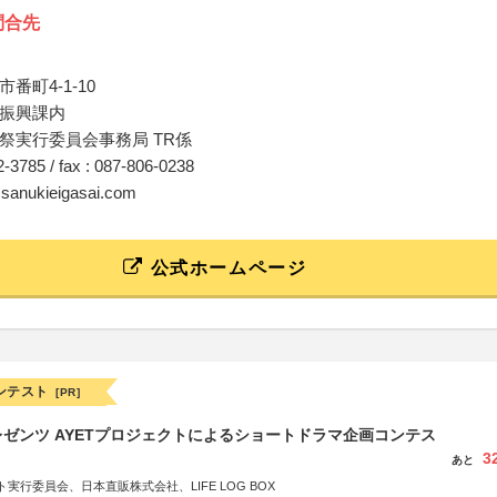
問合先
番町4‐1‐10
振興課内
祭実行委員会事務局 TR係
32-3785 / fax : 087-806-0238
@sanukieigasai.com
公式ホームページ
ンテスト
[PR]
ゼンツ AYETプロジェクトによるショートドラマ企画コンテス
3
あと
実行委員会、日本直販株式会社、LIFE LOG BOX