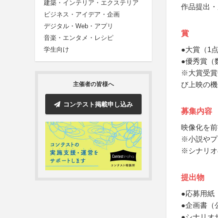
建築・インテリア・エクステリア
作品提出・
ビジネス・アイデア・企画
デジタル・Web・アプリ
賞
音楽・エンタメ・レシピ
●大賞（1
学生向け
●優秀賞（
※大賞受賞
び上映の機
主催者の皆様へ
コンテスト掲載申し込み
募集内容
映像化を前
※小説やプ
※シナリオ
提出物
●応募用紙
●企画書（
●シナリオ