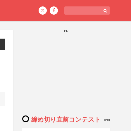
PR
締め切り直前コンテスト
[PR]