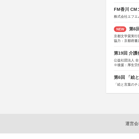
FM香川 C
株式会社エフエ
第6
NEW
京都文学賞実行
協力：京都府書
社、集英社、小
研究所、双葉社
第19回 介
公益社団法人 
※後援：厚生労
第6回 「絵
「絵と言葉のチ
運営会