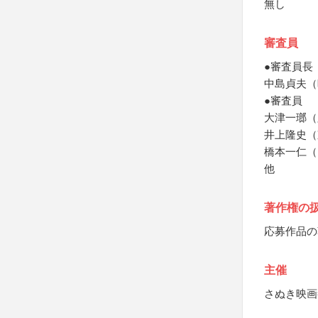
無し
審査員
●審査員長
中島貞夫（
●審査員
大津一瑯（
井上隆史（
橋本一仁（
他
著作権の
応募作品の
主催
さぬき映画