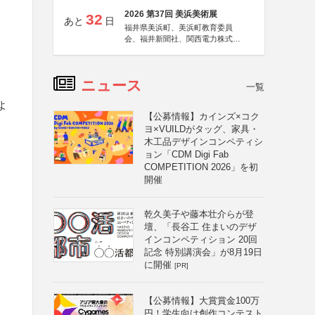
2026 第37回 美浜美術展
32
あと
日
福井県美浜町、美浜町教育委員
会、福井新聞社、関西電力株式会
社
ニュース
一覧
よ
【公募情報】カインズ×コク
ヨ×VUILDがタッグ、家具・
木工品デザインコンペティシ
ョン「CDM Digi Fab
COMPETITION 2026」を初
開催
乾久美子や藤本壮介らが登
壇、「長谷工 住まいのデザ
インコンペティション 20回
記念 特別講演会」が8月19日
に開催
[PR]
【公募情報】大賞賞金100万
円！学生向け創作コンテスト