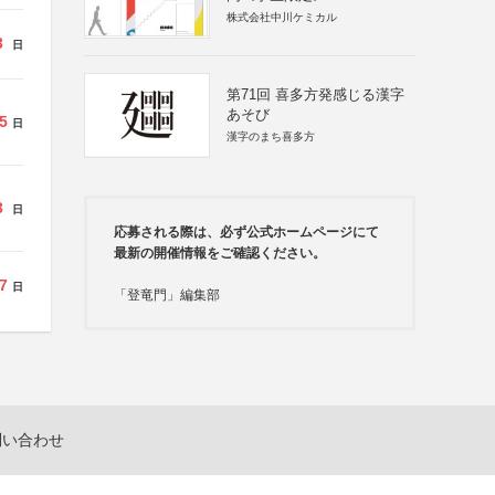
株式会社中川ケミカル
3
日
第71回 喜多方発感じる漢字
あそび
5
日
漢字のまち喜多方
3
日
応募される際は、必ず公式ホームページにて
最新の開催情報をご確認ください。
7
日
「登竜門」編集部
問い合わせ