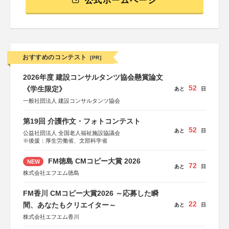
公式ホームページ
おすすめのコンテスト
[PR]
2026年度 建設コンサルタンツ協会懸賞論文
52
《学生限定》
あと
日
一般社団法人 建設コンサルタンツ協会
第19回 介護作文・フォトコンテスト
52
あと
日
公益社団法人 全国老人福祉施設協議会
※後援：厚生労働省、文部科学省
FM徳島 CMコピー大賞 2026
NEW
72
あと
日
株式会社エフエム徳島
FM香川 CMコピー大賞2026 ～応募した瞬
22
間、あなたもクリエイター～
あと
日
株式会社エフエム香川