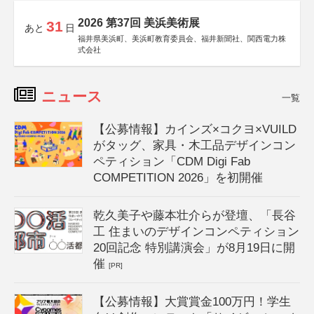
2026 第37回 美浜美術展
31
あと
日
福井県美浜町、美浜町教育委員会、福井新聞社、関西電力株
式会社
ニュース
一覧
【公募情報】カインズ×コクヨ×VUILD
がタッグ、家具・木工品デザインコン
ペティション「CDM Digi Fab
COMPETITION 2026」を初開催
乾久美子や藤本壮介らが登壇、「長谷
工 住まいのデザインコンペティション
20回記念 特別講演会」が8月19日に開
催
[PR]
【公募情報】大賞賞金100万円！学生