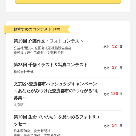
おすすめのコンテスト
[PR]
第19回 介護作文・フォトコンテスト
52
あと
日
公益社団法人 全国老人福祉施設協議会
※後援：厚生労働省、文部科学省
第23回 千修イラスト＆写真コンテスト
37
あと
日
株式会社千修
文京区×交流都市ハッシュタグキャンペーン
～あなたがみつけた交流都市の“つながる”を
126
あと
日
募集～
文京区
第10回 生命（いのち）を見つめるフォト＆エ
ッセー
54
あと
日
日本医師会、読売新聞社
後援：厚生労働省、文部科学省