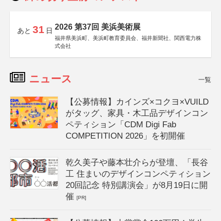
2026 第37回 美浜美術展
31
あと
日
福井県美浜町、美浜町教育委員会、福井新聞社、関西電力株
式会社
ニュース
一覧
【公募情報】カインズ×コクヨ×VUILD
がタッグ、家具・木工品デザインコン
ペティション「CDM Digi Fab
COMPETITION 2026」を初開催
乾久美子や藤本壮介らが登壇、「長谷
工 住まいのデザインコンペティション
20回記念 特別講演会」が8月19日に開
催
[PR]