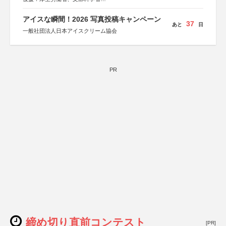
協賛：東京海上日動火災保険株式会社、東京海上日動あん
しん生命保険株式会社
アイスな瞬間！2026 写真投稿キャンペーン
37
あと
日
一般社団法人日本アイスクリーム協会
PR
締め切り直前コンテスト
[PR]