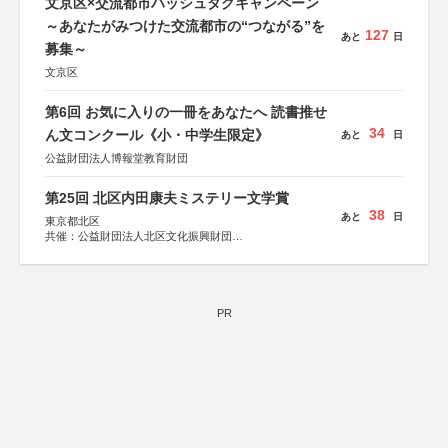
文京区×交流都市ハッシュタグキャンペーン
～あなたがみつけた交流都市の“つながる”を
127
あと
日
募集～
文京区
第6回 お気に入りの一冊をあなたへ 読書推せ
34
ん文コンクール《小・中学生限定》
あと
日
公益財団法人博報堂教育財団
第25回 北区内田康夫ミステリー文学賞
38
あと
日
東京都北区
共催：公益財団法人北区文化振興財団
協力：一般財団法人内田康夫財団
協賛：株式会社実業之日本社
PR