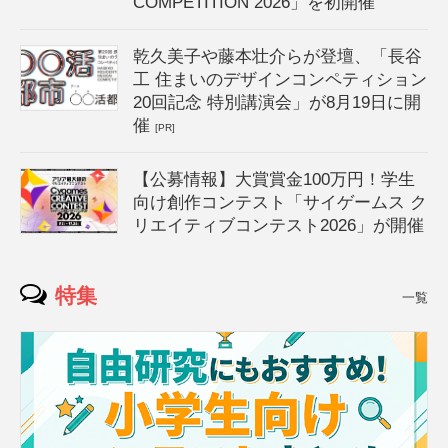
COMPETITION 2026」を初開催
乾久美子や藤本壮介らが登壇、「長谷
工 住まいのデザインコンペティション
20回記念 特別講演会」が8月19日に開
催
[PR]
【公募情報】大賞賞金100万円！学生
向け創作コンテスト「サイゲームス ク
リエイティブコンテスト2026」が開催
特集
一覧