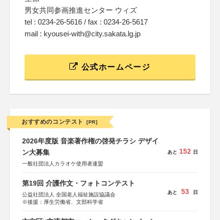
男女共同参画推進センター ウィズ
tel : 0234-26-5616 / fax : 0234-26-5617
mail : kyousei-with@city.sakata.lg.jp
公式ホームページ
おすすめのコンテスト
[PR]
2026年度版 音楽著作権の啓発チラシ デザイ
152
ン大募集
あと
日
一般社団法人カラオケ使用者連盟
第19回 介護作文・フォトコンテスト
53
あと
日
公益社団法人 全国老人福祉施設協議会
※後援：厚生労働省、文部科学省