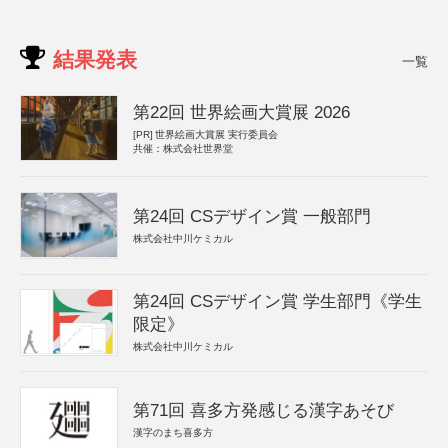
結果発表
一覧
第22回 世界絵画大賞展 2026
[PR]
世界絵画大賞展 実行委員会
共催：株式会社世界堂
第24回 CSデザイン賞 一般部門
株式会社中川ケミカル
第24回 CSデザイン賞 学生部門《学生
限定》
株式会社中川ケミカル
第71回 喜多方発感じる漢字あそび
漢字のまち喜多方