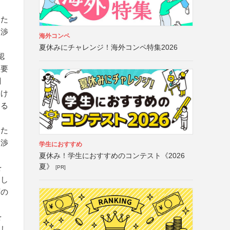
けた
交渉
海外コンペ
夏休みにチャレンジ！海外コンペ特集2026
認
置要
綱
受け
する
けた
交渉
学生におすすめ
夏休み！学生におすすめのコンテスト《2026
夏》
を
[PR]
をし
可の
を
をし