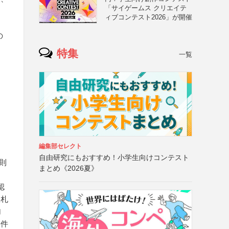
「サイゲームス クリエイテ
ィブコンテスト2026」が開催
の
特集
一覧
編集部セレクト
自由研究にもおすすめ！小学生向けコンテスト
則
まとめ《2026夏》
認
入札
加
要件