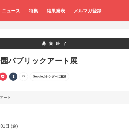
ニュース
特集
結果発表
メルマガ登録
募集終了
公園パブリックアート展
Googleカレンダーに追加
アート
01日 (金)