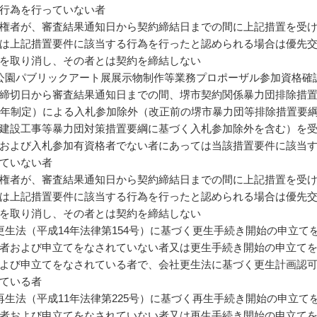
行為を行っていない者
権者が、審査結果通知日から契約締結日までの間に上記措置を受
は上記措置要件に該当する行為を行ったと認められる場合は優先
を取り消し、その者とは契約を締結しない
公園パブリックアート展展示物制作等業務プロポーザル参加資格確
締切日から審査結果通知日までの間、堺市契約関係暴力団排除措
4年制定）による入札参加除外（改正前の堺市暴力団等排除措置要
建設工事等暴力団対策措置要綱に基づく入札参加除外を含む）を
および入札参加有資格者でない者にあっては当該措置要件に該当
ていない者
権者が、審査結果通知日から契約締結日までの間に上記措置を受
は上記措置要件に該当する行為を行ったと認められる場合は優先
を取り消し、その者とは契約を締結しない
更生法（平成14年法律第154号）に基づく更生手続き開始の申立て
者および申立てをなされていない者又は更生手続き開始の申立て
よび申立てをなされている者で、会社更生法に基づく更生計画認
ている者
再生法（平成11年法律第225号）に基づく再生手続き開始の申立て
者および申立てをなされていない者又は再生手続き開始の申立て