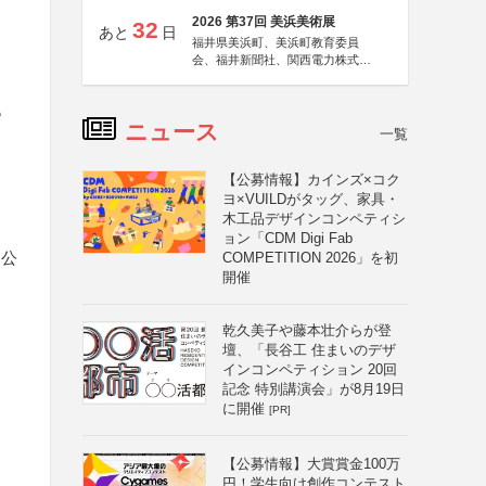
2026 第37回 美浜美術展
32
あと
日
福井県美浜町、美浜町教育委員
会、福井新聞社、関西電力株式会
社
も
ニュース
一覧
【公募情報】カインズ×コク
ヨ×VUILDがタッグ、家具・
木工品デザインコンペティシ
ョン「CDM Digi Fab
仙公
COMPETITION 2026」を初
開催
乾久美子や藤本壮介らが登
壇、「長谷工 住まいのデザ
インコンペティション 20回
記念 特別講演会」が8月19日
に開催
[PR]
【公募情報】大賞賞金100万
え、
円！学生向け創作コンテスト