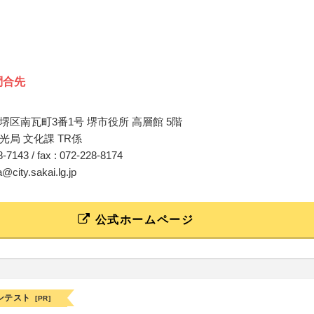
問合先
堺区南瓦町3番1号 堺市役所 高層館 5階
光局 文化課 TR係
28-7143 / fax : 072-228-8174
a@city.sakai.lg.jp
公式ホームページ
ンテスト
[PR]