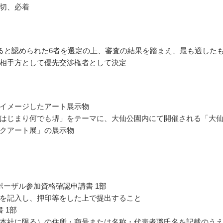
切、必着
ると認められた6者を選定の上、審査の結果を踏まえ、最も適した
相手方として優先交渉権者として決定
イメージしたアート展示物
はじまり何でも堺」をテーマに、大仙公園内にて開催される「大
クアート展」の展示物
ポーザル参加資格確認申請書 1部
を記入し、押印等をした上で提出すること
 1部
本社に限る）の住所・商号または名称・代表者職氏名を記載のう