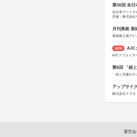
第36回 全
全日本アートサ
共催：株式会社
アムス
月刊美術 美
美術新人賞デビ
AJC
NEW
AJCクリエイ
第6回 「絵
「絵と言葉のチ
アップサイ
株式会社テラモ
運営会