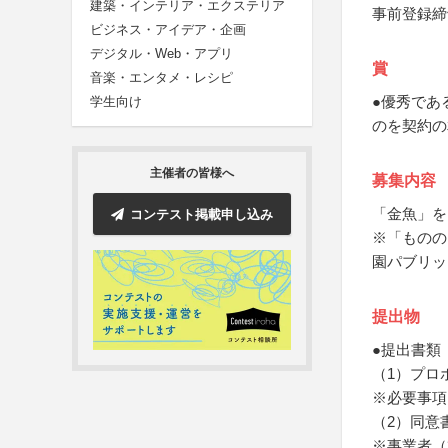
建築・インテリア・エクステリア
事前登録締
ビジネス・アイデア・企画
デジタル・Web・アプリ
賞
音楽・エンタメ・レシピ
●優秀であ
学生向け
のを契約の
主催者の皆様へ
募集内容
「金魚」を
コンテスト掲載申し込み
※「ものの
園パブリッ
提出物
●提出書類
（1）プロ
※必要事項
（2）同意書
※事業者（