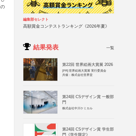
可の
編集部セレクト
高額賞金コンテストランキング《2026年夏》
結果発表
一覧
第22回 世界絵画大賞展 2026
[PR]
世界絵画大賞展 実行委員会
共催：株式会社世界堂
第24回 CSデザイン賞 一般部
門
株式会社中川ケミカル
第24回 CSデザイン賞 学生部
門《学生限定》