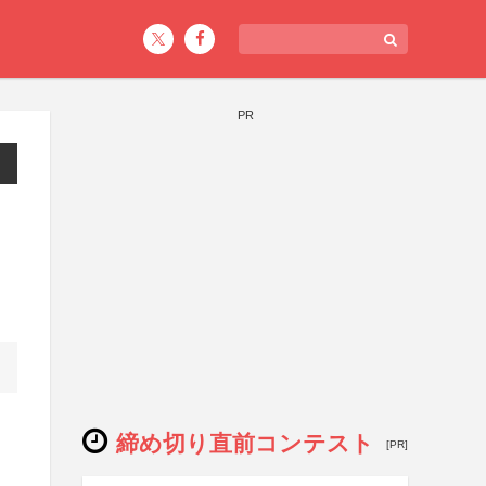
PR
締め切り直前コンテスト
[PR]