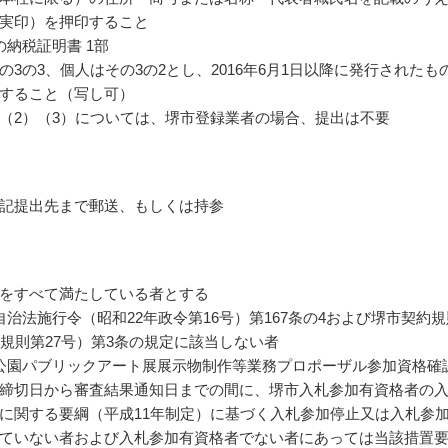
実印）を押印すること
の納税証明書 1部
の3の3、個人はその3の2とし、2016年6月1日以降に発行されたも
すること（写し可）
（2）（3）については、堺市登録業者の場合、提出は不要
記提出先まで郵送、もしくは持参
をすべて満たしている者とする
自治法施行令（昭和22年政令第16号）第167条の4および堺市契約規
年規則第27号）第3条の規定に該当しない者
公園パブリックアート展展示物制作等業務プロポーザル参加資格確
締切日から審査結果通知日までの間に、堺市入札参加有資格者の
に関する要綱（平成11年制定）に基づく入札参加停止又は入札参
ていない者および入札参加有資格者でない者にあっては当該措置