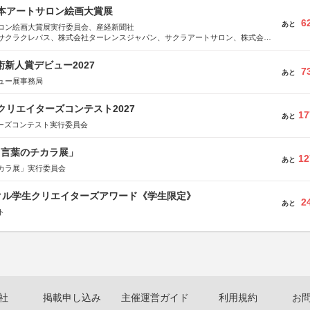
日本アートサロン絵画大賞展
6
あと
ロン絵画大賞展実行委員会、産経新聞社
サクラクレパス、株式会社ターレンスジャパン、サクラアートサロン、株式会社
術新人賞デビュー2027
7
あと
ュー展事務局
クリエイターズコンテスト2027
17
あと
ターズコンテスト実行委員会
と言葉のチカラ展」
12
あと
カラ展」実行委員会
クル学生クリエイターズアワード《学生限定》
2
あと
ト
社
掲載申し込み
主催運営ガイド
利用規約
お