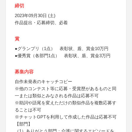
締切
2023年09月30日 (土)
作品提出・応募締切、必着
賞
●グランプリ（1点） 表彰状、盾、賞金10万円
●優秀賞（各部門1点） 表彰状、盾、賞金3万円
募集内容
自作未発表のキャッチコピー
※他のコンテスト等に応募・受賞歴があるものと同
一または類似とみなされる作品は応募不可
※助詞や語尾を変えただけの類似作品を複数応募す
ることは不可
※チャットGPTを利用して作成した作品は応募不可
【部門】
（1）ありがとう部門：介護に関するエピソードを