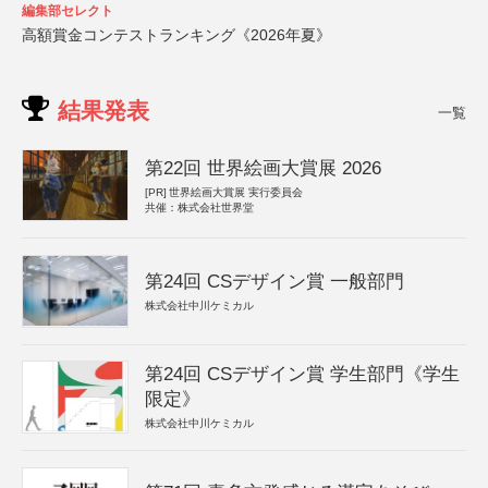
編集部セレクト
高額賞金コンテストランキング《2026年夏》
結果発表
一覧
第22回 世界絵画大賞展 2026
[PR]
世界絵画大賞展 実行委員会
共催：株式会社世界堂
第24回 CSデザイン賞 一般部門
株式会社中川ケミカル
第24回 CSデザイン賞 学生部門《学生
限定》
株式会社中川ケミカル