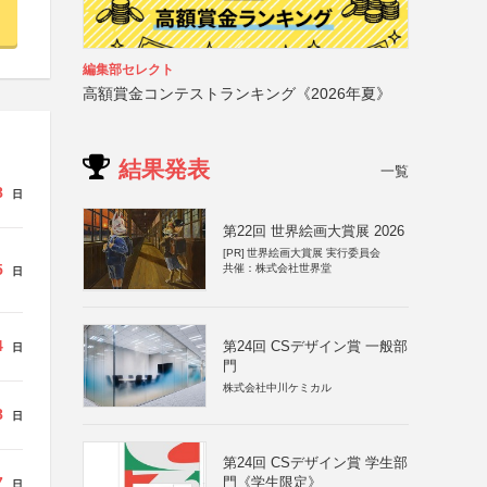
編集部セレクト
高額賞金コンテストランキング《2026年夏》
結果発表
一覧
8
日
第22回 世界絵画大賞展 2026
[PR]
世界絵画大賞展 実行委員会
5
共催：株式会社世界堂
日
4
第24回 CSデザイン賞 一般部
日
門
株式会社中川ケミカル
8
日
第24回 CSデザイン賞 学生部
7
門《学生限定》
日