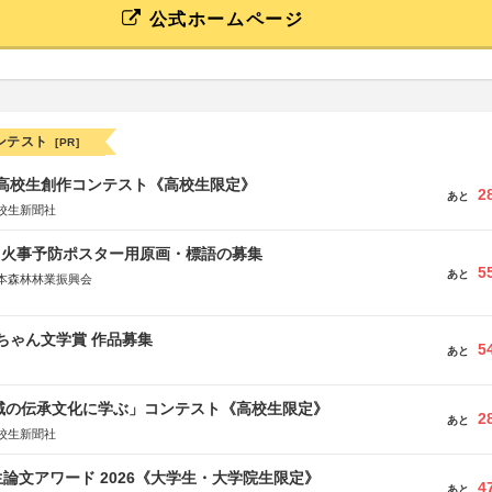
公式ホームページ
ンテスト
[PR]
国高校生創作コンテスト《高校生限定》
2
あと
校生新聞社
山火事予防ポスター用原画・標語の募集
5
あと
本森林林業振興会
文部科学省、林野庁、全国森林組合連合会、森林火災対策協会
っちゃん文学賞 作品募集
5
あと
地域の伝承文化に学ぶ」コンテスト《高校生限定》
2
あと
校生新聞社
論文アワード 2026《大学生・大学院生限定》
4
あと