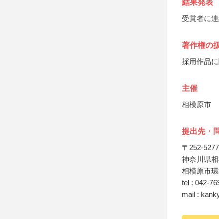
結果発表
受賞者に連
著作権の
採用作品に
主催
相模原市
提出先・
〒252-5277
神奈川県相模
相模原市環
tel : 042-7
mail : kan