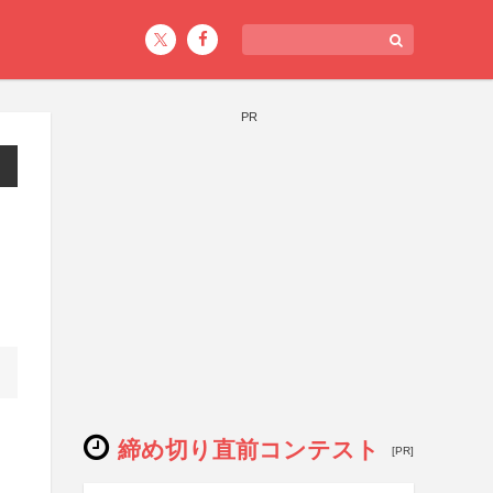
PR
締め切り直前コンテスト
[PR]