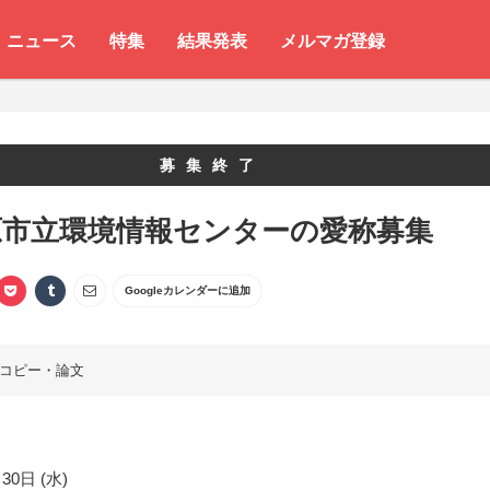
ニュース
特集
結果発表
メルマガ登録
募集終了
原市立環境情報センターの愛称募集
Googleカレンダーに追加
コピー・論文
30日 (水)