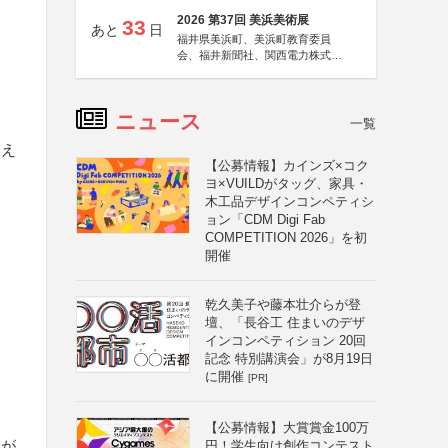
2026 第37回 美浜美術展
33
あと
日
福井県美浜町、美浜町教育委員
会、福井新聞社、関西電力株式会
社
ニュース
一覧
加え
【公募情報】カインズ×コク
ヨ×VUILDがタッグ、家具・
木工品デザインコンペティシ
ョン「CDM Digi Fab
COMPETITION 2026」を初
開催
し
乾久美子や藤本壮介らが登
壇、「長谷工 住まいのデザ
インコンペティション 20回
記念 特別講演会」が8月19日
に開催
[PR]
【公募情報】大賞賞金100万
りが
円！学生向け創作コンテスト