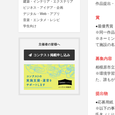
建築・インテリア・エクステリア
作品提出・
ビジネス・アイデア・企画
デジタル・Web・アプリ
賞
音楽・エンタメ・レシピ
●最優秀賞
学生向け
※同一作品
※ネーミン
て施設の名
主催者の皆様へ
コンテスト掲載申し込み
募集内容
相模原市立
※環境学習
た、誰もが
提出物
●応募用紙
※以下の事
氏名（ふり