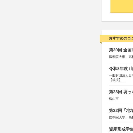
おすすめのコ
第30回 全
國學院大學、高
令和8年度 
一般財団法人日
【後援】
総務省消防庁、
第23回 坊
松山市
第22回「
國學院大學、高
資産形成学生