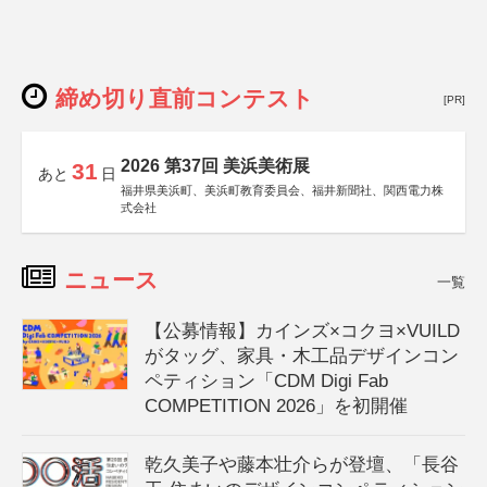
締め切り直前コンテスト
[PR]
2026 第37回 美浜美術展
31
あと
日
福井県美浜町、美浜町教育委員会、福井新聞社、関西電力株
式会社
ニュース
一覧
【公募情報】カインズ×コクヨ×VUILD
がタッグ、家具・木工品デザインコン
ペティション「CDM Digi Fab
COMPETITION 2026」を初開催
乾久美子や藤本壮介らが登壇、「長谷