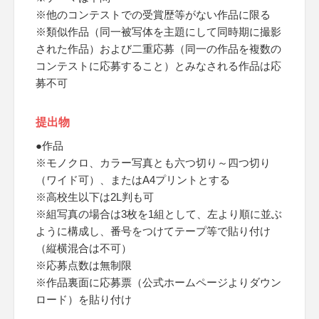
※他のコンテストでの受賞歴等がない作品に限る
※類似作品（同一被写体を主題にして同時期に撮影
された作品）および二重応募（同一の作品を複数の
コンテストに応募すること）とみなされる作品は応
募不可
提出物
●作品
※モノクロ、カラー写真とも六つ切り～四つ切り
（ワイド可）、またはA4プリントとする
※高校生以下は2L判も可
※組写真の場合は3枚を1組として、左より順に並ぶ
ように構成し、番号をつけてテープ等で貼り付け
（縦横混合は不可）
※応募点数は無制限
※作品裏面に応募票（公式ホームページよりダウン
ロード）を貼り付け