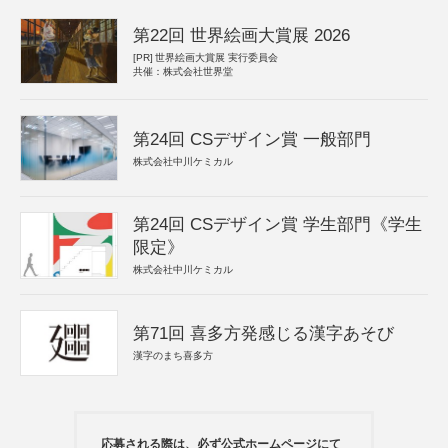
第22回 世界絵画大賞展 2026
[PR]
世界絵画大賞展 実行委員会
共催：株式会社世界堂
第24回 CSデザイン賞 一般部門
株式会社中川ケミカル
第24回 CSデザイン賞 学生部門《学生
限定》
株式会社中川ケミカル
第71回 喜多方発感じる漢字あそび
漢字のまち喜多方
応募される際は、必ず公式ホームページにて