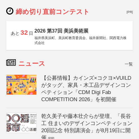
締め切り直前コンテスト
[PR]
2026 第37回 美浜美術展
32
あと
日
福井県美浜町、美浜町教育委員会、福井新聞社、関西電力株
式会社
ニュース
一覧
【公募情報】カインズ×コクヨ×VUILD
がタッグ、家具・木工品デザインコン
ペティション「CDM Digi Fab
COMPETITION 2026」を初開催
乾久美子や藤本壮介らが登壇、「長谷
工 住まいのデザインコンペティション
20回記念 特別講演会」が8月19日に開
催
[PR]