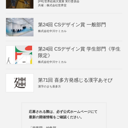
[PR]
世界絵画大賞展 実行委員会
共催：株式会社世界堂
第24回 CSデザイン賞 一般部門
株式会社中川ケミカル
第24回 CSデザイン賞 学生部門《学生
限定》
株式会社中川ケミカル
第71回 喜多方発感じる漢字あそび
漢字のまち喜多方
応募される際は、必ず公式ホームページにて
最新の開催情報をご確認ください。
「登竜門」編集部