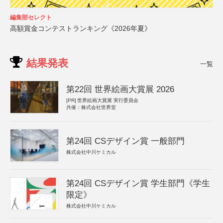
編集部セレクト
高額賞金コンテストランキング《2026年夏》
結果発表
一覧
第22回 世界絵画大賞展 2026
[PR]
世界絵画大賞展 実行委員会
共催：株式会社世界堂
第24回 CSデザイン賞 一般部門
株式会社中川ケミカル
第24回 CSデザイン賞 学生部門《学生
限定》
株式会社中川ケミカル