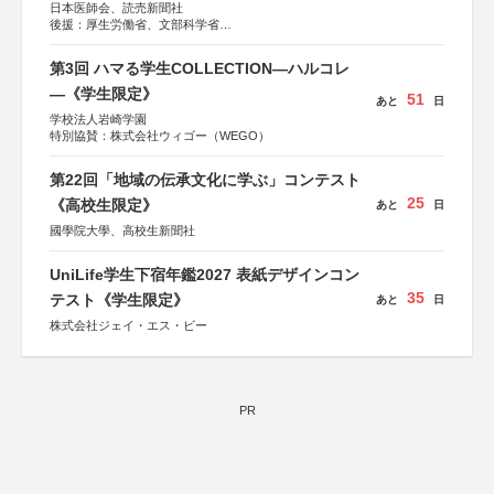
日本医師会、読売新聞社
後援：厚生労働省、文部科学省
協賛：東京海上日動火災保険株式会社、東京海上日動あん
しん生命保険株式会社
第3回 ハマる学生COLLECTION―ハルコレ
―《学生限定》
51
あと
日
学校法人岩崎学園
特別協賛：株式会社ウィゴー（WEGO）
第22回「地域の伝承文化に学ぶ」コンテスト
25
《高校生限定》
あと
日
國學院大學、高校生新聞社
UniLife学生下宿年鑑2027 表紙デザインコン
35
テスト《学生限定》
あと
日
株式会社ジェイ・エス・ビー
PR