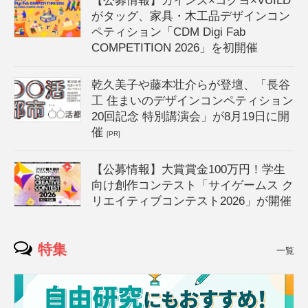
【公募情報】カインズ×コクヨ×VUILD
がタッグ、家具・木工品デザインコン
ペティション「CDM Digi Fab
COMPETITION 2026」を初開催
乾久美子や藤本壮介らが登壇、「長谷
工 住まいのデザインコンペティション
20回記念 特別講演会」が8月19日に開
催
[PR]
【公募情報】大賞賞金100万円！学生
向け創作コンテスト「サイゲームス ク
リエイティブコンテスト2026」が開催
特集
一覧