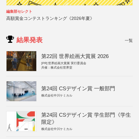
編集部セレクト
高額賞金コンテストランキング《2026年夏》
結果発表
一覧
第22回 世界絵画大賞展 2026
[PR]
世界絵画大賞展 実行委員会
共催：株式会社世界堂
第24回 CSデザイン賞 一般部門
株式会社中川ケミカル
第24回 CSデザイン賞 学生部門《学生
限定》
株式会社中川ケミカル