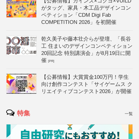
【公募情報】カインズ×コクヨ×VUILD
がタッグ、家具・木工品デザインコン
ペティション「CDM Digi Fab
COMPETITION 2026」を初開催
乾久美子や藤本壮介らが登壇、「長谷
工 住まいのデザインコンペティション
20回記念 特別講演会」が8月19日に開
催
[PR]
【公募情報】大賞賞金100万円！学生
向け創作コンテスト「サイゲームス ク
リエイティブコンテスト2026」が開催
特集
一覧