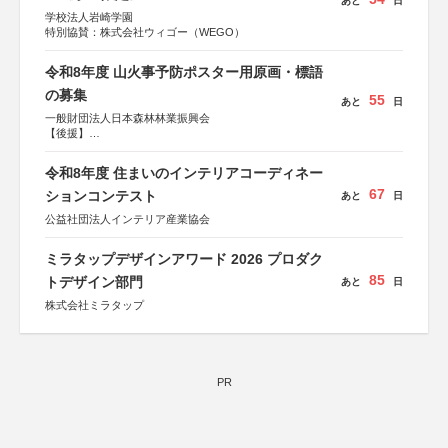
あと
日
学校法人岩崎学園
特別協賛：株式会社ウィゴー（WEGO）
令和8年度 山火事予防ポスター用原画・標語
の募集
55
あと
日
一般財団法人日本森林林業振興会
【後援】
総務省消防庁、文部科学省、林野庁、全国森林組合連合
会、森林火災対策協会
令和8年度 住まいのインテリアコーディネー
67
ションコンテスト
あと
日
公益社団法人インテリア産業協会
ミラタップデザインアワード 2026 プロダク
85
トデザイン部門
あと
日
株式会社ミラタップ
PR