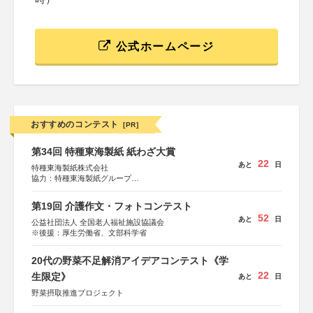
公式ホームページ
おすすめのコンテスト
[PR]
第34回 特種東海製紙 紙わざ大賞
22
あと
日
特種東海製紙株式会社
協力：特種東海製紙グループ
特別協賛：静岡県長泉町
第19回 介護作文・フォトコンテスト
52
あと
日
公益社団法人 全国老人福祉施設協議会
※後援：厚生労働省、文部科学省
20代の野菜不足解消アイデアコンテスト《学
22
生限定》
あと
日
野菜摂取推進プロジェクト