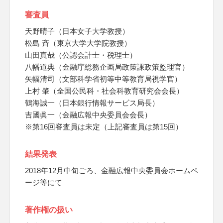
審査員
天野晴子（日本女子大学教授）
松島 斉（東京大学大学院教授）
山田真哉（公認会計士・税理士）
八幡道典（金融庁総務企画局政策課政策監理官）
矢幅清司（文部科学省初等中等教育局視学官）
上村 肇（全国公民科・社会科教育研究会会長）
鶴海誠一（日本銀行情報サービス局長）
吉國眞一（金融広報中央委員会会長）
※第16回審査員は未定（上記審査員は第15回）
結果発表
2018年12月中旬ごろ、金融広報中央委員会ホームペ
ージ等にて
著作権の扱い