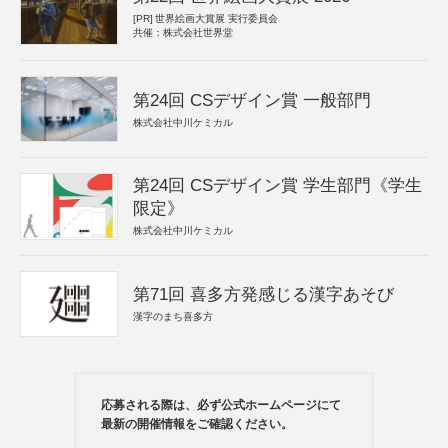
[PR]
世界絵画大賞展 実行委員会
共催：株式会社世界堂
第24回 CSデザイン賞 一般部門
株式会社中川ケミカル
第24回 CSデザイン賞 学生部門《学生
限定》
株式会社中川ケミカル
第71回 喜多方発感じる漢字あそび
漢字のまち喜多方
応募される際は、必ず公式ホームページにて
最新の開催情報をご確認ください。