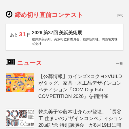
締め切り直前コンテスト
[PR]
2026 第37回 美浜美術展
31
あと
日
福井県美浜町、美浜町教育委員会、福井新聞社、関西電力株
式会社
ニュース
一覧
【公募情報】カインズ×コクヨ×VUILD
がタッグ、家具・木工品デザインコン
ペティション「CDM Digi Fab
COMPETITION 2026」を初開催
乾久美子や藤本壮介らが登壇、「長谷
工 住まいのデザインコンペティション
20回記念 特別講演会」が8月19日に開