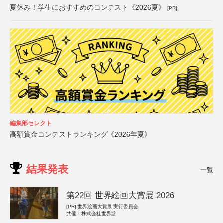
夏休み！学生におすすめのコンテスト《2026夏》
[PR]
編集部セレクト
高額賞金コンテストランキング《2026年夏》
結果発表
一覧
第22回 世界絵画大賞展 2026
[PR]
世界絵画大賞展 実行委員会
共催：株式会社世界堂