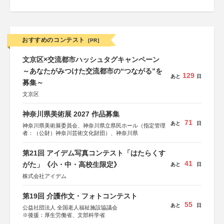
おすすめのコンテスト
[PR]
文京区×交流都市ハッシュタグキャンペーン
～あなたがみつけた交流都市の“つながる”を
129
あと
日
募集～
文京区
神奈川県美術展 2027 作品募集
71
あと
日
神奈川県美術展委員会、神奈川県立県民ホール（指定管理
者：（公財）神奈川芸術文化財団）、神奈川県
第21回 アイデム写真コンテスト「はたらくす
41
がた」《小・中・高校生限定》
あと
日
株式会社アイデム
第19回 介護作文・フォトコンテスト
55
あと
日
公益社団法人 全国老人福祉施設協議会
※後援：厚生労働省、文部科学省