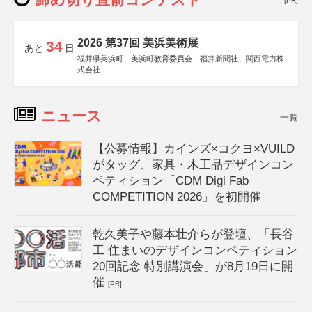
[PR]
2026 第37回 美浜美術展
34
あと
日
福井県美浜町、美浜町教育委員会、福井新聞社、関西電力株
式会社
ニュース
一覧
【公募情報】カインズ×コクヨ×VUILD
がタッグ、家具・木工品デザインコン
ペティション「CDM Digi Fab
COMPETITION 2026」を初開催
乾久美子や藤本壮介らが登壇、「長谷
工 住まいのデザインコンペティション
20回記念 特別講演会」が8月19日に開
催
[PR]