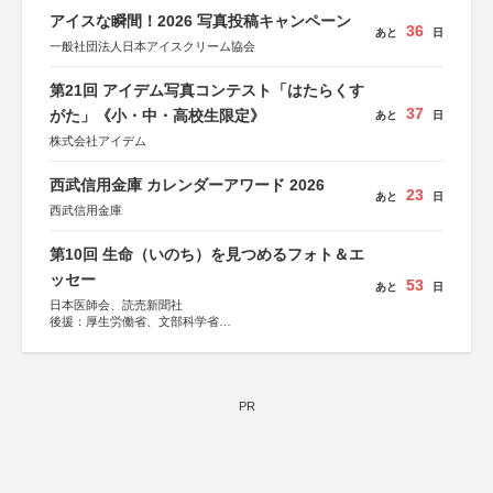
アイスな瞬間！2026 写真投稿キャンペーン
36
あと
日
一般社団法人日本アイスクリーム協会
第21回 アイデム写真コンテスト「はたらくす
37
がた」《小・中・高校生限定》
あと
日
株式会社アイデム
西武信用金庫 カレンダーアワード 2026
23
あと
日
西武信用金庫
第10回 生命（いのち）を見つめるフォト＆エ
ッセー
53
あと
日
日本医師会、読売新聞社
後援：厚生労働省、文部科学省
協賛：東京海上日動火災保険株式会社、東京海上日動あん
しん生命保険株式会社
PR