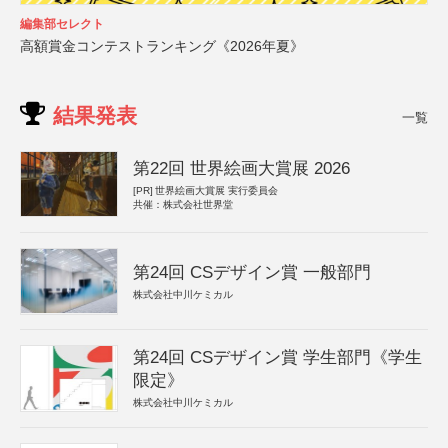
編集部セレクト
高額賞金コンテストランキング《2026年夏》
結果発表
一覧
第22回 世界絵画大賞展 2026
[PR]
世界絵画大賞展 実行委員会
共催：株式会社世界堂
第24回 CSデザイン賞 一般部門
株式会社中川ケミカル
第24回 CSデザイン賞 学生部門《学生
限定》
株式会社中川ケミカル