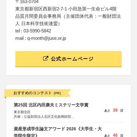
〒163-0704
東京都新宿区西新宿2-7-1 小田急第一生命ビル4階
品質月間委員会事務局（主催団体代表：一般財団法
人 日本科学技術連盟）
tel : 03-5990-5842
mail : q-month@juse.or.jp
公式ホームページ
おすすめのコンテスト
[PR]
第25回 北区内田康夫ミステリー文学賞
38
あと
日
東京都北区
共催：公益財団法人北区文化振興財団
協力：一般財団法人内田康夫財団
協賛：株式会社実業之日本社
資産形成学生論文アワード 2026《大学生・大
46
学院生限定》
あと
日