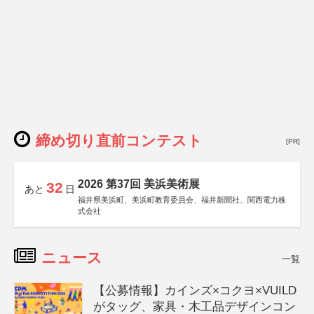
締め切り直前コンテスト
[PR]
2026 第37回 美浜美術展
32
あと
日
福井県美浜町、美浜町教育委員会、福井新聞社、関西電力株
式会社
ニュース
一覧
【公募情報】カインズ×コクヨ×VUILD
がタッグ、家具・木工品デザインコン