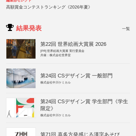
編集部セレクト
高額賞金コンテストランキング《2026年夏》
結果発表
一覧
第22回 世界絵画大賞展 2026
[PR]
世界絵画大賞展 実行委員会
共催：株式会社世界堂
第24回 CSデザイン賞 一般部門
株式会社中川ケミカル
第24回 CSデザイン賞 学生部門《学生
限定》
株式会社中川ケミカル
第71回 喜多方発感じる漢字あそび