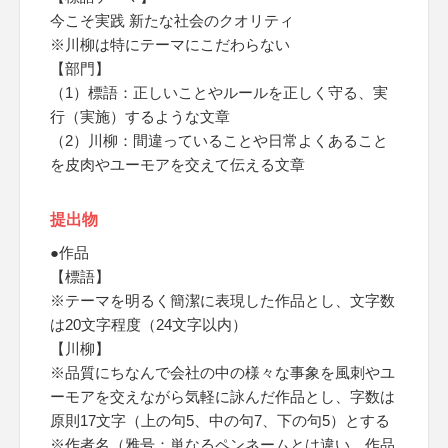
今こそ実践 新たな社会のクオリティ
※川柳は特にテーマにこだわらない
【部門】
（1）標語：正しいことやルールを正しく守る、実
行（実施）するような文章
（2）川柳：間違っていることや日常よくあること
を皮肉やユーモアを交えて伝える文章
提出物
●作品
【標語】
※テーマを明るく簡潔に表現した作品とし、文字数
は20文字程度（24文字以内）
【川柳】
※品質にちなんで会社の中の様々な事象を風刺やユ
ーモアを交えながら気軽に詠んだ作品とし、字数は
原則17文字（上の句5、中の句7、下の句5）とする
※作者名（雅号：単なるペンネームとは違い、作品