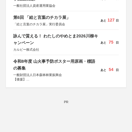
一般社団法人資産運用業協会
第6回 「絵と言葉のチカラ展」
127
あと
日
「絵と言葉のチカラ展」実行委員会
詠んで貰える！ わたしのやめとま2026川柳キ
75
ャンペーン
あと
日
カルビー株式会社
令和8年度 山火事予防ポスター用原画・標語
の募集
54
あと
日
一般財団法人日本森林林業振興会
【後援】
総務省消防庁、文部科学省、林野庁、全国森林組合連合
会、森林火災対策協会
PR