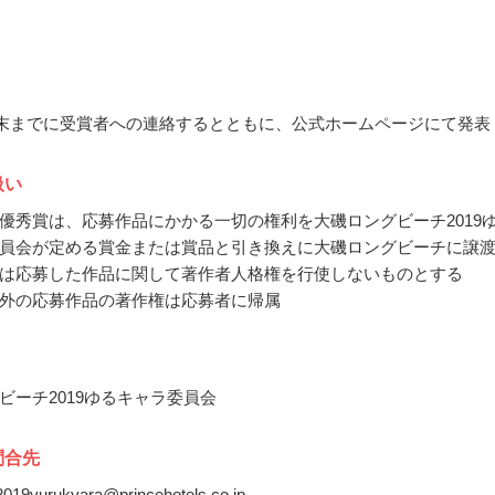
3月末までに受賞者への連絡するとともに、公式ホームページにて発表
扱い
優秀賞は、応募作品にかかる一切の権利を大磯ロングビーチ2019
員会が定める賞金または賞品と引き換えに大磯ロングビーチに譲
は応募した作品に関して著作者人格権を行使しないものとする
外の応募作品の著作権は応募者に帰属
ビーチ2019ゆるキャラ委員会
問合先
-2019yurukyara@princehotels.co.jp