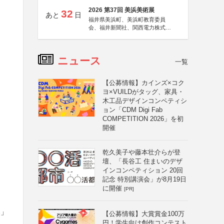
2026 第37回 美浜美術展
32
あと
日
福井県美浜町、美浜町教育委員
会、福井新聞社、関西電力株式会
社
ニュース
一覧
【公募情報】カインズ×コク
ヨ×VUILDがタッグ、家具・
木工品デザインコンペティシ
ョン「CDM Digi Fab
COMPETITION 2026」を初
開催
乾久美子や藤本壮介らが登
壇、「長谷工 住まいのデザ
インコンペティション 20回
記念 特別講演会」が8月19日
に開催
[PR]
み」
【公募情報】大賞賞金100万
円！学生向け創作コンテスト