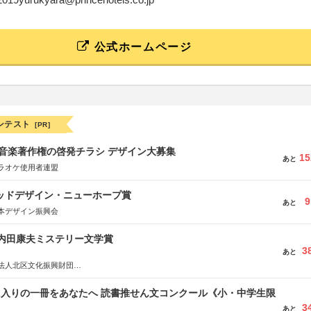
公式ホームページ
ンテスト
[PR]
版 音楽著作権の啓発チラシ デザイン大募集
15
あと
ラオケ使用者連盟
グッドデザイン・ニューホープ賞
9
あと
本デザイン振興会
区内田康夫ミステリー文学賞
3
あと
法人北区文化振興財団
法人内田康夫財団
実業之日本社
に入りの一冊をあなたへ 読書推せん文コンクール《小・中学生限
3
あと