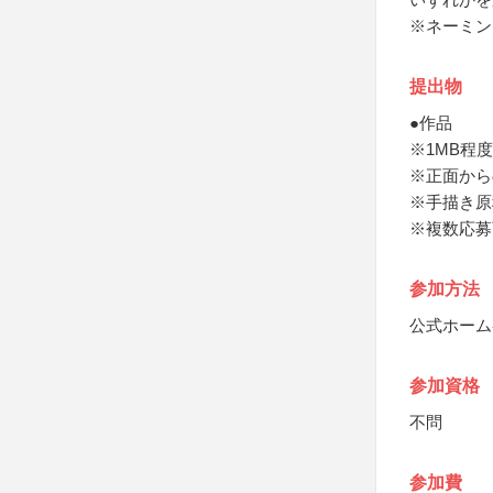
※ネーミン
提出物
●作品
※1MB程度
※正面から
※手描き原
※複数応募
参加方法
公式ホーム
参加資格
不問
参加費