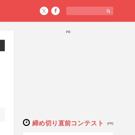
PR
締め切り直前コンテスト
[PR]