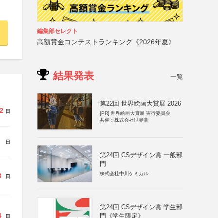
編集部セレクト
高額賞金コンテストランキング《2026年夏》
結果発表
一覧
第22回 世界絵画大賞展 2026
2
日
[PR]
世界絵画大賞展 実行委員会
共催：株式会社世界堂
日
第24回 CSデザイン賞 一般部
門
株式会社中川ケミカル
8
日
第24回 CSデザイン賞 学生部
4
門《学生限定》
日