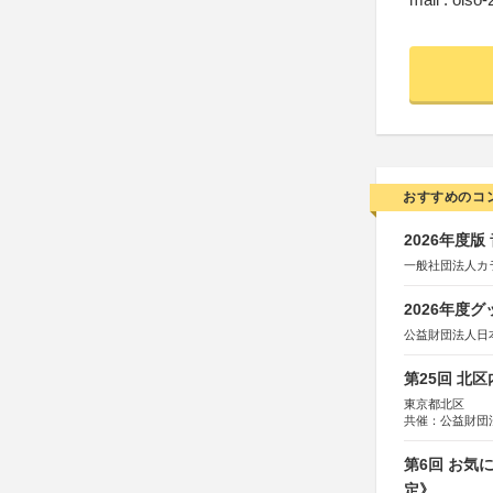
おすすめのコ
2026年度
一般社団法人カ
2026年度
公益財団法人日
第25回 北
東京都北区
共催：公益財団
協力：一般財団
協賛：株式会社
第6回 お気
定》